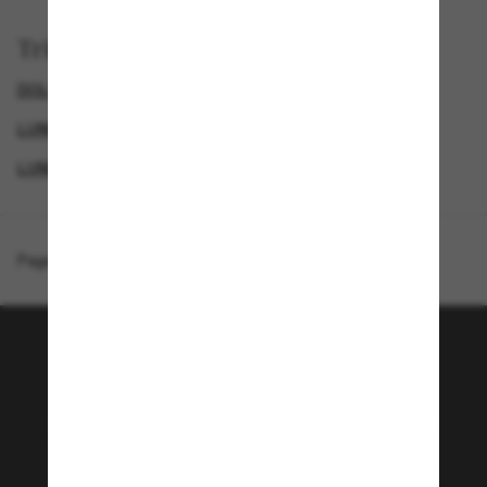
Trier par
DOLCE&GABBANA LUNETTE
GENDER
LUNETTES DE SOLEIL DE LUXE
LUNETTES DE SOLEIL DE CRÉATEURS
Page d'accueil
/
Dolce&Gabbana
/
DG4540
Rejoignez la communauté
Sunglass Hut!
Envie de profiter d’événements VIP, de sélections
exclusives et d’offres comme 10 € de réduction*
sur votre prochain achat ? Abonnez-vous à notre
newsletter. *Les CGV s’appliquent.