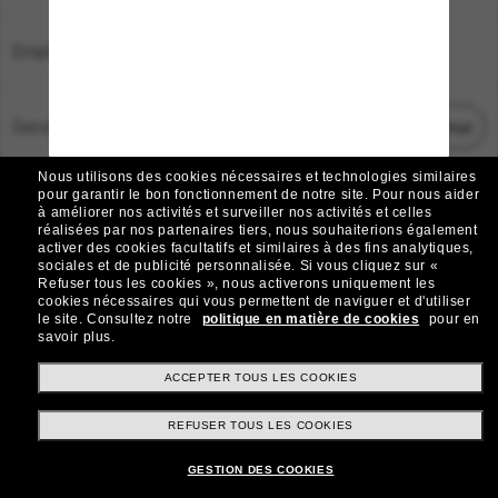
Emplacement:
France
Service Client
Démarrez le chat
Nous utilisons des cookies nécessaires et technologies similaires
TOUS DROITS RÉSERVÉS © 2026 SUNGLASS HUT.
pour garantir le bon fonctionnement de notre site.
Pour nous aider
à améliorer nos activités et surveiller nos activités et celles
Les photos et images sur le site sont publiées à des fins d`illustration.
réalisées par nos partenaires tiers, nous souhaiterions également
activer des cookies facultatifs et similaires à des fins analytiques,
|
|
Avis sur les cookies
Politique de confidentialité
sociales et de publicité personnalisée.
Si vous cliquez sur «
Refuser tous les cookies », nous activerons uniquement les
cookies nécessaires qui vous permettent de naviguer et d'utiliser
|
|
le site.
Consultez notre
politique en matière de cookies
pour en
Conditions Générales
AdChoices
savoir plus.
Do Not Sell My Personal Information
ACCEPTER TOUS LES COOKIES
REFUSER TOUS LES COOKIES
Autres sites du Groupe
GESTION DES COOKIES