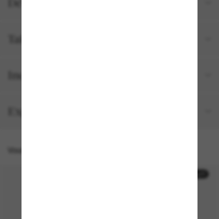
Détails du produit
Tailles et ajustements
Inclus avec votre commande
Expédition et retour gratuits
Vous pourriez aussi aimer
50% off
50% off