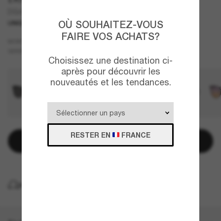
DG4540
OÙ SOUHAITEZ-VOUS
UNIQUEMENT EN LIGNE
NOUVEAUTÉ
FAIRE VOS ACHATS?
Écaille
MONTURE
Brun
VERRES
Choisissez une destination ci-
après pour découvrir les
nouveautés et les tendances.
RESTER EN
FRANCE
Ajouter au panier
LIVRAISON À DOMICILE GRATUITE