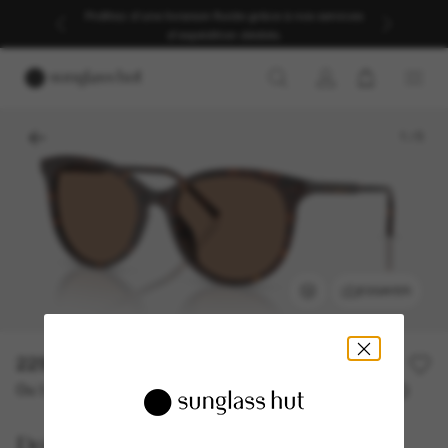
Profitez d’une livraison fluide grâce à nos services
d’expédition dédiés.
1
/
5
ESSAYER
229,00€
Ou 3 versements à partir de
TAEG 0% avec
76,33 €
Dolce&Gabbana