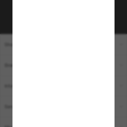
sur votre prochain achat ? Abonnez-vous à notre
newsletter. *Les CGV s’appliquent.
Sabonner!
Shopping en ligne
Brands
Informations
Service Client