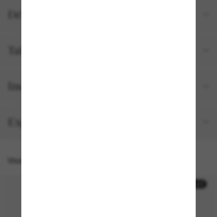
Détails du produit
Tailles et ajustements
Inclus avec votre commande
Expédition et retour gratuits
Vous pourriez aussi aimer
50% off
50% off