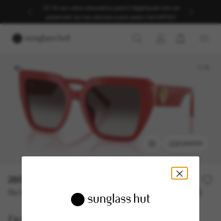
-30 % sur votre deuxième paire | Appliqués lors du
paiement sur les articles à prix plein | ACHETEZ
1
/
5
ESSAYER
269,00€
Ou 3 versements à partir de
TAEG 0% avec
89,67 €
Dolce&Gabbana