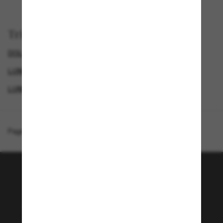
Trier par
DOLCE&GABBANA LUNETTE
GENDER
LUNETTES DE SOLEIL DE LUXE
LUNETTES DE SOLEIL DE CRÉATEURS
Page d'accueil
/
Dolce&Gabbana
/
DG4538
Rejoignez la communauté
Sunglass Hut!
Envie de profiter d’événements VIP, de sélections
exclusives et d’offres comme 10 € de réduction*