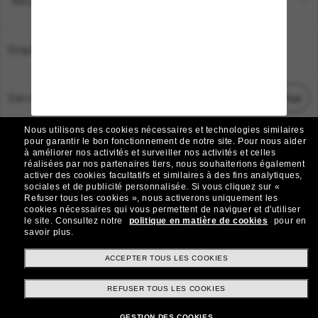
Moyens de paiement
Emplacement:
France
Service Client
Démarrez le chat
Nous utilisons des cookies nécessaires et technologies similaires
TOUS DROITS RÉSERVÉS © 2026 SUNGLASS HUT.
pour garantir le bon fonctionnement de notre site.
Pour nous aider
à améliorer nos activités et surveiller nos activités et celles
Les photos et images sur le site sont publiées à des fins d`illustration.
réalisées par nos partenaires tiers, nous souhaiterions également
activer des cookies facultatifs et similaires à des fins analytiques,
|
|
Avis sur les cookies
Politique de confidentialité
sociales et de publicité personnalisée.
Si vous cliquez sur «
Refuser tous les cookies », nous activerons uniquement les
cookies nécessaires qui vous permettent de naviguer et d'utiliser
|
|
le site.
Consultez notre
politique en matière de cookies
pour en
Conditions Générales
AdChoices
savoir plus.
Do Not Sell My Personal Information
ACCEPTER TOUS LES COOKIES
REFUSER TOUS LES COOKIES
Autres sites du Groupe
GESTION DES COOKIES