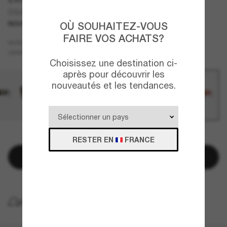
DG4538
NOUVEAUTÉ
OÙ SOUHAITEZ-VOUS
FAIRE VOS ACHATS?
Rouge
MONTURE
Gris
VERRES
Choisissez une destination ci-
après pour découvrir les
nouveautés et les tendances.
QUELQUES PIÈCES RESTANTES!
RESTER EN
FRANCE
Ajouter au panier
LIVRAISON À DOMICILE GRATUITE