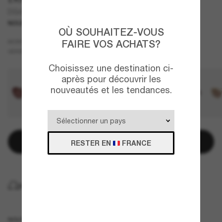
DG4519
NOUVEAUTÉ
OÙ SOUHAITEZ-VOUS
Noir
MONTURE
FAIRE VOS ACHATS?
Gris
VERRES
Choisissez une destination ci-
après pour découvrir les
nouveautés et les tendances.
Ajouter au panier
RESTER EN
FRANCE
LIVRAISON À DOMICILE GRATUITE
NOUVEAUTÉ