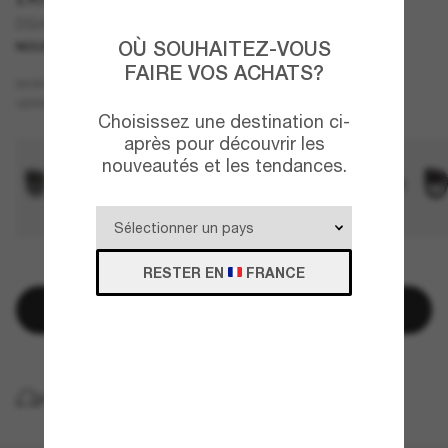
DG4513
OÙ SOUHAITEZ-VOUS
NOUVEAUTÉ
FAIRE VOS ACHATS?
Rouge
MONTURE
Brun
VERRES
Choisissez une destination ci-
après pour découvrir les
nouveautés et les tendances.
QUELQUES PIÈCES RESTANTES!
RESTER EN
FRANCE
Ajouter au panier
LIVRAISON À DOMICILE GRATUITE