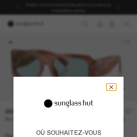
Profitez d’une livraison fluide grâce à nos services
d’expédition dédiés.
1
/
5
ESSAYER
269,00€
Ou 3 versements à partir de
TAEG 0% avec
89,67 €
OÙ SOUHAITEZ-VOUS
Dolce&Gabbana