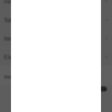
Détails du produit
Tailles et ajustements
Inclus avec votre commande
Expédition et retour gratuits
Vous pourriez aussi aimer
50% off
50% off