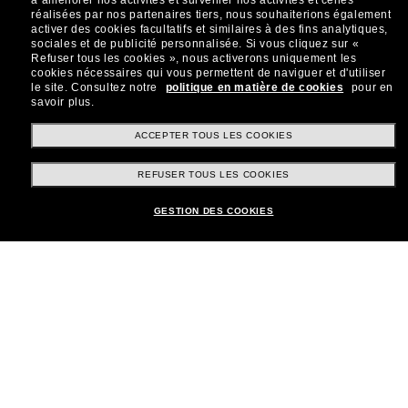
à améliorer nos activités et surveiller nos activités et celles
réalisées par nos partenaires tiers, nous souhaiterions également
Sabonner!
activer des cookies facultatifs et similaires à des fins analytiques,
sociales et de publicité personnalisée.
Si vous cliquez sur «
Refuser tous les cookies », nous activerons uniquement les
cookies nécessaires qui vous permettent de naviguer et d'utiliser
le site.
Consultez notre
politique en matière de cookies
pour en
savoir plus.
Shopping en ligne
ACCEPTER TOUS LES COOKIES
REFUSER TOUS LES COOKIES
Brands
GESTION DES COOKIES
Informations
Service Client
Moyens de paiement