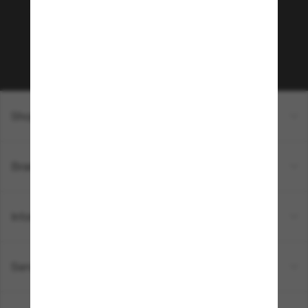
sur votre prochain achat ? Abonnez-vous à notre
newsletter. *Les CGV s’appliquent.
Sabonner!
Shopping en ligne
Brands
Informations
Service Client