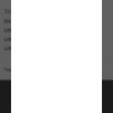
Trier par
DOLCE&GABBANA LUNETTE
LUNETTES DE SOLEIL DE LUXE
LUNETTES DE SOLEIL FEMME
LUNETTES DE SOLEIL DE CRÉATEURS
Page d'accueil
/
Dolce&Gabbana
/
DG4438
Rejoignez la communauté
Sunglass Hut!
Envie de profiter d’événements VIP, de sélections
exclusives et d’offres comme 10 € de réduction*