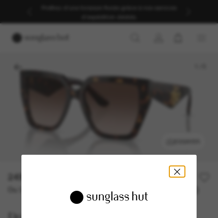
Profitez d’une livraison fluide grâce à nos services
d’expédition dédiés.
1
/
5
ESSAYER
249,00€
Ou 3 versements à partir de
TAEG 0% avec
83,00 €
Dolce&Gabbana