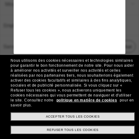
Moyens de paiement
Emplacement:
France
Service Client
Démarrez le chat
Nous utilisons des cookies nécessaires et technologies similaires
TOUS DROITS RÉSERVÉS © 2026 SUNGLASS HUT.
pour garantir le bon fonctionnement de notre site.
Pour nous aider
à améliorer nos activités et surveiller nos activités et celles
Les photos et images sur le site sont publiées à des fins d`illustration.
réalisées par nos partenaires tiers, nous souhaiterions également
activer des cookies facultatifs et similaires à des fins analytiques,
|
|
Avis sur les cookies
Politique de confidentialité
sociales et de publicité personnalisée.
Si vous cliquez sur «
Refuser tous les cookies », nous activerons uniquement les
cookies nécessaires qui vous permettent de naviguer et d'utiliser
|
|
le site.
Consultez notre
politique en matière de cookies
pour en
Conditions Générales
AdChoices
savoir plus.
Do Not Sell My Personal Information
ACCEPTER TOUS LES COOKIES
REFUSER TOUS LES COOKIES
Autres sites du Groupe