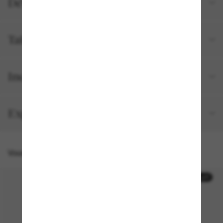
Détails du produit
Tailles et ajustements
Inclus avec votre commande
Expédition et retour gratuits
Vous pourriez aussi aimer
50% off
50% off