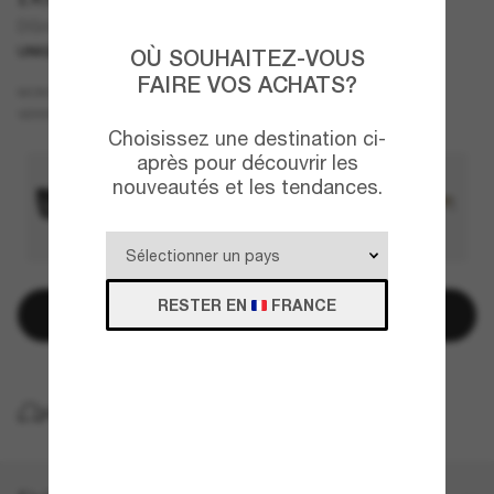
DG4438
UNIQUEMENT EN LIGNE
OÙ SOUHAITEZ-VOUS
FAIRE VOS ACHATS?
Écaille
MONTURE
Brun
VERRES
Choisissez une destination ci-
après pour découvrir les
nouveautés et les tendances.
RESTER EN
FRANCE
Ajouter au panier
LIVRAISON À DOMICILE GRATUITE