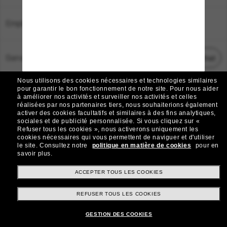
Emplacement:
France
Service Client
Démarrez le chat
Nous utilisons des cookies nécessaires et technologies similaires
TOUS DROITS RÉSERVÉS © 2026 SUNGLASS HUT.
pour garantir le bon fonctionnement de notre site.
Pour nous aider
à améliorer nos activités et surveiller nos activités et celles
Les photos et images sur le site sont publiées à des fins d`illustration.
réalisées par nos partenaires tiers, nous souhaiterions également
activer des cookies facultatifs et similaires à des fins analytiques,
|
|
Avis sur les cookies
Politique de confidentialité
sociales et de publicité personnalisée.
Si vous cliquez sur «
Refuser tous les cookies », nous activerons uniquement les
cookies nécessaires qui vous permettent de naviguer et d'utiliser
|
|
le site.
Consultez notre
politique en matière de cookies
pour en
Conditions Générales
AdChoices
savoir plus.
Do Not Sell My Personal Information
ACCEPTER TOUS LES COOKIES
REFUSER TOUS LES COOKIES
Autres sites du Groupe
GESTION DES COOKIES