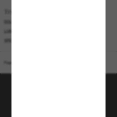
Trier par
DOLCE&GABBANA LUNETTE
LUNETTES DE SOLEIL DE LUXE
GENDER
SPECIALDEALS
Page d'accueil
/
Dolce&Gabbana
/
DG2336
Rejoignez la communauté
Sunglass Hut!
Envie de profiter d’événements VIP, de sélections
exclusives et d’offres comme 10 € de réduction*
sur votre prochain achat ? Abonnez-vous à notre
newsletter. *Les CGV s’appliquent.