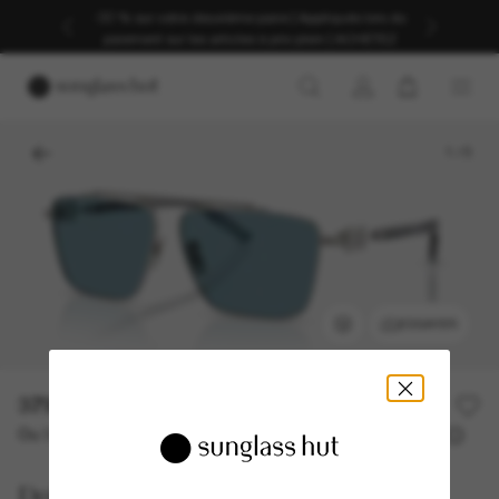
-30 % sur votre deuxième paire | Appliqués lors du
paiement sur les articles à prix plein | ACHETEZ
1
/
5
ESSAYER
379,00€
Ou 3 versements à partir de
TAEG 0% avec
126,33 €
Dolce&Gabbana