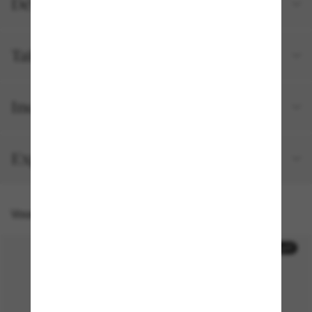
Détails du produit
Tailles et ajustements
Inclus avec votre commande
Expédition et retour gratuits
Vous pourriez aussi aimer
50% off
50% off