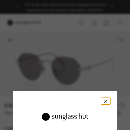
-30 % sur votre deuxième paire | Appliqués lors du
paiement sur les articles à prix plein | ACHETEZ
1
/
5
540,00€
Ou 3 versements à partir de
TAEG 0% avec
180,00 €
DIOR