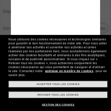
Emplacement:
France
Service Client
Démarrez le chat
Nous utilisons des cookies nécessaires et technologies similaires
TOUS DROITS RÉSERVÉS © 2026 SUNGLASS HUT.
pour garantir le bon fonctionnement de notre site.
Pour nous aider
à améliorer nos activités et surveiller nos activités et celles
Les photos et images sur le site sont publiées à des fins d`illustration.
réalisées par nos partenaires tiers, nous souhaiterions également
activer des cookies facultatifs et similaires à des fins analytiques,
|
|
Avis sur les cookies
Politique de confidentialité
sociales et de publicité personnalisée.
Si vous cliquez sur «
Refuser tous les cookies », nous activerons uniquement les
cookies nécessaires qui vous permettent de naviguer et d'utiliser
|
|
le site.
Consultez notre
politique en matière de cookies
pour en
Conditions Générales
AdChoices
savoir plus.
Do Not Sell My Personal Information
ACCEPTER TOUS LES COOKIES
REFUSER TOUS LES COOKIES
Autres sites du Groupe
GESTION DES COOKIES