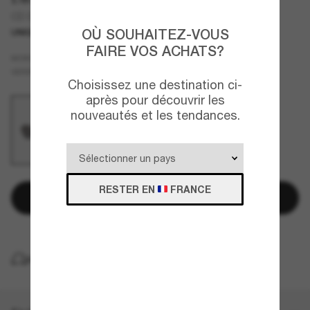
CD Diamond R5U
OÙ SOUHAITEZ-VOUS
UNIQUEMENT EN LIGNE
NOUVEAUTÉ
FAIRE VOS ACHATS?
Argent
MONTURE
Gris
VERRES
Choisissez une destination ci-
après pour découvrir les
nouveautés et les tendances.
RESTER EN
FRANCE
Ajouter au panier
LIVRAISON À DOMICILE GRATUITE