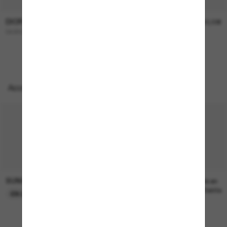
DIOR
DIOR
450,00€
390,00€
DIORCANNAGE B1U
PETIT Cd S1I
NOUVEAUTÉ
Accessoires parfaits
SUNGLASS HUT COLLECTION
SUNGLASS HUT COLLECTION
22,00€
Prix en
attente
EN LIGNE SEULEMENT