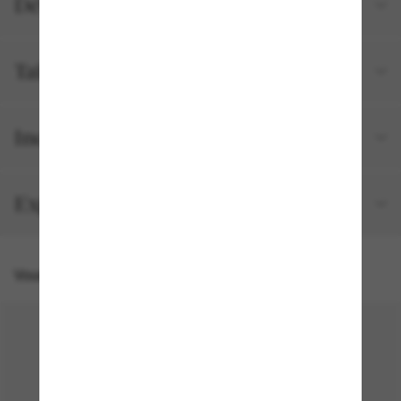
Détails du produit
Tailles et ajustements
Inclus avec votre commande
Expédition et retour gratuits
Vous pourriez aussi aimer