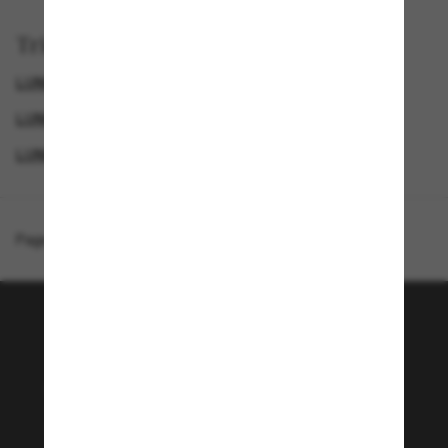
Trier par
LUNETTES DE SOLEIL DIOR
GENDER
LUNETTES DE SOLEIL DE LUXE
LUNETTES DE SOLEIL DE CRÉATEURS
Page d'accueil
/
DIOR
/
CD Diamond R5U
Rejoignez la communauté
Sunglass Hut!
Envie de profiter d’événements VIP, de sélections
exclusives et d’offres comme 10 € de réduction*
sur votre prochain achat ? Abonnez-vous à notre
newsletter. *Les CGV s’appliquent.