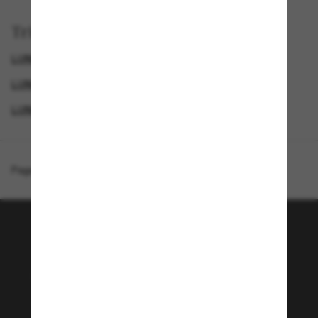
Trier par
LUNETTES DE SOLEIL DIOR
GENDER
LUNETTES DE SOLEIL DE LUXE
LUNETTES DE SOLEIL DE CRÉATEURS
Page d'accueil
/
DIOR
/
CD Diamond S11U
Rejoignez la communauté
Sunglass Hut!
Envie de profiter d’événements VIP, de sélections
exclusives et d’offres comme 10 € de réduction*
sur votre prochain achat ? Abonnez-vous à notre
newsletter. *Les CGV s’appliquent.