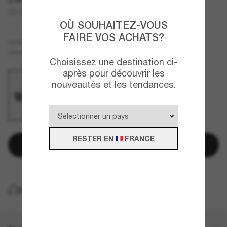
CD Diamond S11U
OÙ SOUHAITEZ-VOUS
FAIRE VOS ACHATS?
Argent
MONTURE
Gris
VERRES
Choisissez une destination ci-
après pour découvrir les
nouveautés et les tendances.
RESTER EN
FRANCE
Ajouter au panier
LIVRAISON À DOMICILE GRATUITE