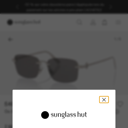
-30 % sur votre deuxième paire | Appliqués lors du
paiement sur les articles à prix plein | ACHETEZ
1
/
5
540,00€
Ou 3 versements à partir de
TAEG 0% avec
180,00 €
DIOR