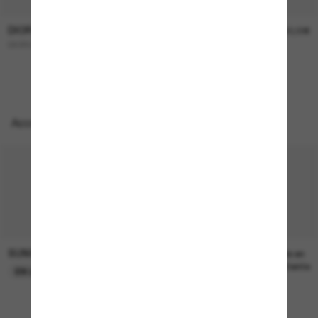
DIOR
DIOR
450,00€
390,00€
DIORCANNAGE B1U
PETIT Cd S1I
NOUVEAUTÉ
Accessoires parfaits
SUNGLASS HUT COLLECTION
SUNGLASS HUT COLLECTION
22,00€
Prix en
attente
EN LIGNE SEULEMENT