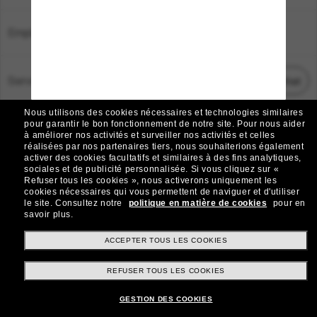
Emplacement:
France
Service Client
Démarrez le chat
Nous utilisons des cookies nécessaires et technologies similaires
TOUS DROITS RÉSERVÉS © 2026 SUNGLASS HUT.
pour garantir le bon fonctionnement de notre site.
Pour nous aider
à améliorer nos activités et surveiller nos activités et celles
Les photos et images sur le site sont publiées à des fins d`illustration.
réalisées par nos partenaires tiers, nous souhaiterions également
activer des cookies facultatifs et similaires à des fins analytiques,
|
|
Avis sur les cookies
Politique de confidentialité
sociales et de publicité personnalisée.
Si vous cliquez sur «
Refuser tous les cookies », nous activerons uniquement les
cookies nécessaires qui vous permettent de naviguer et d'utiliser
|
|
le site.
Consultez notre
politique en matière de cookies
pour en
Conditions Générales
AdChoices
savoir plus.
Do Not Sell My Personal Information
ACCEPTER TOUS LES COOKIES
REFUSER TOUS LES COOKIES
Autres sites du Groupe
GESTION DES COOKIES