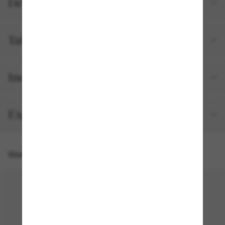
Détails du produit
Tailles et ajustements
Inclus avec votre commande
Expédition et retour gratuits
Vous pourriez aussi aimer