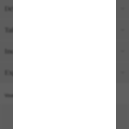
Détails du produit
Tailles et ajustements
Inclus avec votre commande
Expédition et retour gratuits
Vous pourriez aussi aimer