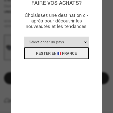
FAIRE VOS ACHATS?
Diormeteor B1I CD40167I
UNIQUEMENT EN LIGNE
Choisissez une destination ci-
après pour découvrir les
Noir
MONTURE
nouveautés et les tendances.
Bleu
VERRES
RESTER EN
FRANCE
QUELQUES PIÈCES RESTANTES!
Ajouter au panier
LIVRAISON À DOMICILE GRATUITE