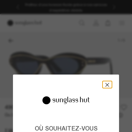
Profitez d’une livraison fluide grâce à nos services
d’expédition dédiés.
1
/
3
490,00€
Ou 3 versements à partir de
TAEG 0% avec
163,33 €
OÙ SOUHAITEZ-VOUS
DIOR