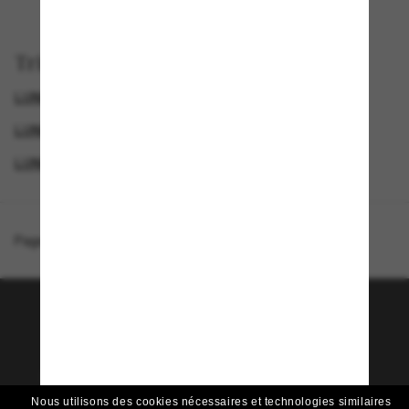
Trier par
LUNETTES DE SOLEIL DIOR
GENDER
LUNETTES DE SOLEIL DE LUXE
LUNETTES DE SOLEIL DE CRÉATEURS
Page d'accueil
/
DIOR
/
Diormeteor B1I CD40167I
Rejoignez la communauté
Sunglass Hut!
Envie de profiter d’événements VIP, de sélections
exclusives et d’offres comme 10 € de réduction*
Nous utilisons des cookies nécessaires et technologies similaires