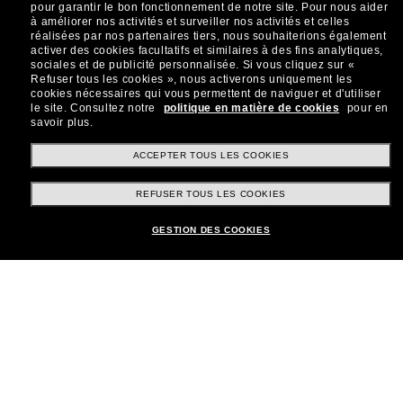
sur votre prochain achat ? Abonnez-vous à notre
pour garantir le bon fonctionnement de notre site.
Pour nous aider
newsletter. *Les CGV s’appliquent.
à améliorer nos activités et surveiller nos activités et celles
réalisées par nos partenaires tiers, nous souhaiterions également
Sabonner!
activer des cookies facultatifs et similaires à des fins analytiques,
sociales et de publicité personnalisée.
Si vous cliquez sur «
Refuser tous les cookies », nous activerons uniquement les
cookies nécessaires qui vous permettent de naviguer et d'utiliser
le site.
Consultez notre
politique en matière de cookies
pour en
savoir plus.
Shopping en ligne
ACCEPTER TOUS LES COOKIES
REFUSER TOUS LES COOKIES
Brands
GESTION DES COOKIES
Informations
Service Client