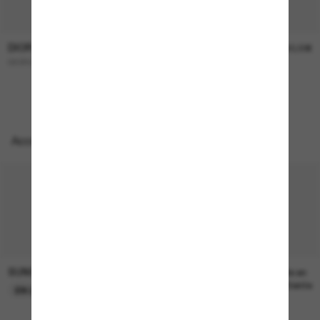
DIOR
DIOR
450,00€
390,00€
DIORCANNAGE B1U
PETIT Cd S1I
NOUVEAUTÉ
Accessoires parfaits
SUNGLASS HUT COLLECTION
SUNGLASS HUT COLLECTION
22,00€
Prix en
attente
EN LIGNE SEULEMENT