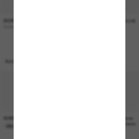
DIOR
DIOR
450,00€
390,00€
DIORCANNAGE B1U
PETIT Cd S1I
NOUVEAUTÉ
Accessoires parfaits
SUNGLASS HUT COLLECTION
SUNGLASS HUT COLLECTION
22,00€
Prix en
attente
EN LIGNE SEULEMENT