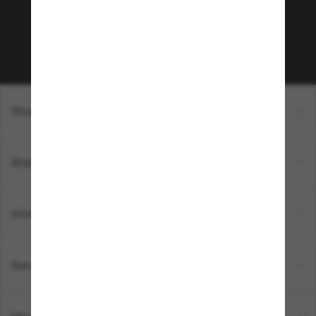
sur votre prochain achat ? Abonnez-vous à notre
newsletter. *Les CGV s’appliquent.
Sabonner!
Shopping en ligne
Brands
Informations
Service Client