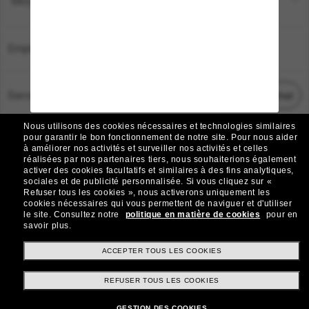
Moyens de paiement
Emplacement:
France
Service Client
Démarrez le chat
Nous utilisons des cookies nécessaires et technologies similaires
TOUS DROITS RÉSERVÉS © 2026 SUNGLASS HUT.
pour garantir le bon fonctionnement de notre site.
Pour nous aider
à améliorer nos activités et surveiller nos activités et celles
Les photos et images sur le site sont publiées à des fins d`illustration.
réalisées par nos partenaires tiers, nous souhaiterions également
activer des cookies facultatifs et similaires à des fins analytiques,
|
|
Avis sur les cookies
Politique de confidentialité
sociales et de publicité personnalisée.
Si vous cliquez sur «
Refuser tous les cookies », nous activerons uniquement les
cookies nécessaires qui vous permettent de naviguer et d'utiliser
|
|
le site.
Consultez notre
politique en matière de cookies
pour en
Conditions Générales
AdChoices
savoir plus.
Do Not Sell My Personal Information
ACCEPTER TOUS LES COOKIES
REFUSER TOUS LES COOKIES
Autres sites du Groupe
GESTION DES COOKIES