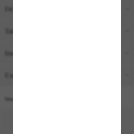
Détails du produit
Tailles et ajustements
Inclus avec votre commande
Expédition et retour gratuits
Vous pourriez aussi aimer