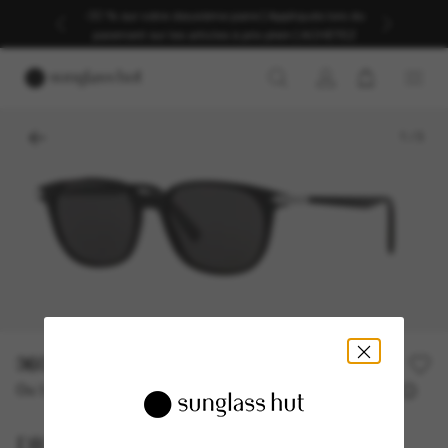
-30 % sur votre deuxième paire | Appliqués lors du
paiement sur les articles à prix plein | ACHETEZ
1
/
3
360,00€
Ou 3 versements à partir de
TAEG 0% avec
120,00 €
DIOR