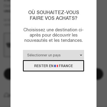
Diorblacksuit S12I Dm40125I
UNIQUEMENT EN LIGNE
OÙ SOUHAITEZ-VOUS
FAIRE VOS ACHATS?
Noir
MONTURE
Gris
VERRES
Choisissez une destination ci-
après pour découvrir les
nouveautés et les tendances.
QUELQUES PIÈCES RESTANTES!
RESTER EN
FRANCE
Ajouter au panier
LIVRAISON À DOMICILE GRATUITE