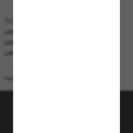
Trier par
LUNETTES DE SOLEIL DIOR
GENDER
LUNETTES DE SOLEIL DE LUXE
LUNETTES DE SOLEIL DE CRÉATEURS
Page d'accueil
/
DIOR
/
Diorblacksuit S12I Dm40125I
Rejoignez la communauté
Sunglass Hut!
Envie de profiter d’événements VIP, de sélections
exclusives et d’offres comme 10 € de réduction*