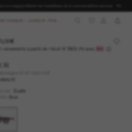
ans un magasin
Obtenir de l’aide
Statut de la commande
Nos services
FR
RE CHANCE – JUSQU'À -50%
0,00€
3 versements à partir de
TAEG 0% avec
156,67 €
IOR
ontaigne S10F Cd40129F
UVEAUTÉ
Écaille
NTURE
Brun
RES