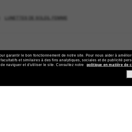
LUNETTES DE SOLEIL FEMME
our garantir le bon fonctionnement de notre site.
Pour nous aider à améliorer
acultatifs et similaires à des fins analytiques, sociales et de publicité per
 naviguer et d'utiliser le site.
Consultez notre
politique en matière de 
ejoignez la communauté Sunglass Hu
ives et d’offres comme 10 € de réduction* sur votre prochain achat 
Sabonner!