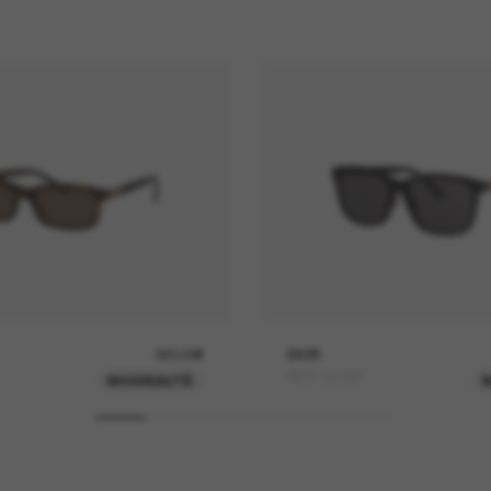
390,00€
DIOR
PETIT Cd S2F
NOUVEAUTÉ