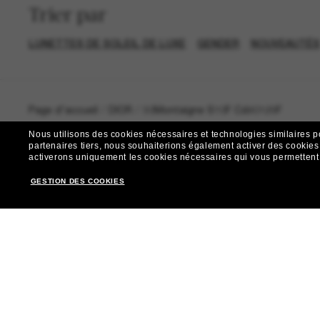
Trier par
LUNETTES DE SOLEIL DE LUXE
GENDER
NOUVEAUTÉS
Page d'accueil
/
DIOR
/
30Montaigne S10F Cd40129F
Nous utilisons des cookies nécessaires et technologies similaires p
partenaires tiers, nous souhaiterions également activer des cookies f
activerons uniquement les cookies nécessaires qui vous permettent de
GESTION DES COOKIES
R
Envie de profiter d’événements VIP, de sélections exclus