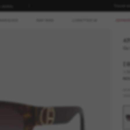
Trouver d
n dédiés.
MARQUES
RAY-BAN
LUNETTES IA
DERNIÈ
47
Ou 
D
30M
NO
MO
VER