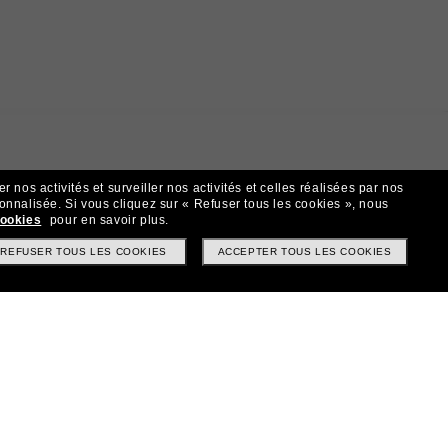
 nos activités et surveiller nos activités et celles réalisées par nos
sonnalisée.
Si vous cliquez sur « Refuser tous les cookies », nous
cookies
pour en savoir plus.
REFUSER TOUS LES COOKIES
ACCEPTER TOUS LES COOKIES
t!
? Abonnez-vous à notre newsletter. *Les CGV s’appliquent.