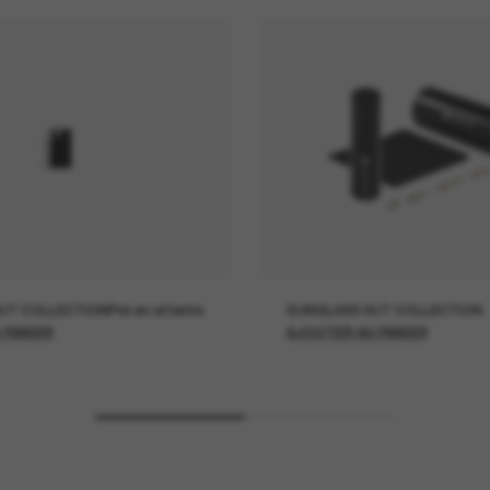
UT COLLECTION
Prix en attente
SUNGLASS HUT COLLECTION
 PANIER
AJOUTER AU PANIER