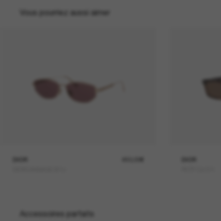
Vous pourriez aussi aimer
DIOR
450,00€
DIOR
DIORCANNAGE B1U
PETIT Cd S1I
Accessoires parfaits