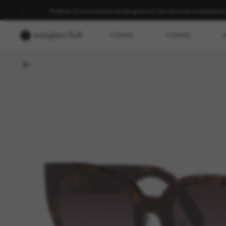
Profitez d’une livraison fluide grâce à nos services d’expéditio
FEMME
HOMME