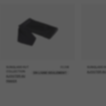
SUNGLASS HUT
22,00€
SUNGLASS H
COLLECTION
AJOUTER AU
EN LIGNE SEULEMENT
AJOUTER AU
PANIER