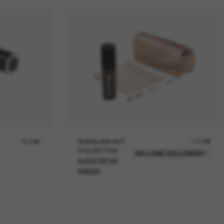
19,00€
SUNGLASS HUT
12,00€
COLLECTION
EN LIGNE SEULEMENT
AJOUTER AU
PANIER