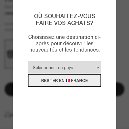
Diorfastm1I
UNIQUEMENT EN LIGNE
OÙ SOUHAITEZ-VOUS
FAIRE VOS ACHATS?
Noir
MONTURE
Gris
VERRES
Choisissez une destination ci-
après pour découvrir les
nouveautés et les tendances.
QUELQUES PIÈCES RESTANTES!
RESTER EN
FRANCE
Ajouter au panier
LIVRAISON À DOMICILE GRATUITE