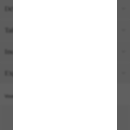
Détails du produit
Tailles et ajustements
Inclus avec votre commande
Expédition et retour gratuits
Vous pourriez aussi aimer