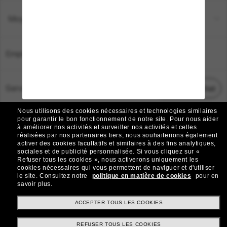
Moyens de paiement
Emplacement:
France
Service Client
Démarrez le chat
Nous utilisons des cookies nécessaires et technologies similaires
TOUS DROITS RÉSERVÉS © 2026 SUNGLASS HUT.
pour garantir le bon fonctionnement de notre site.
Pour nous aider
à améliorer nos activités et surveiller nos activités et celles
Les photos et images sur le site sont publiées à des fins d`illustration.
réalisées par nos partenaires tiers, nous souhaiterions également
activer des cookies facultatifs et similaires à des fins analytiques,
|
|
Avis sur les cookies
Politique de confidentialité
sociales et de publicité personnalisée.
Si vous cliquez sur «
Refuser tous les cookies », nous activerons uniquement les
cookies nécessaires qui vous permettent de naviguer et d'utiliser
|
|
le site.
Consultez notre
politique en matière de cookies
pour en
Conditions Générales
AdChoices
savoir plus.
Do Not Sell My Personal Information
ACCEPTER TOUS LES COOKIES
REFUSER TOUS LES COOKIES