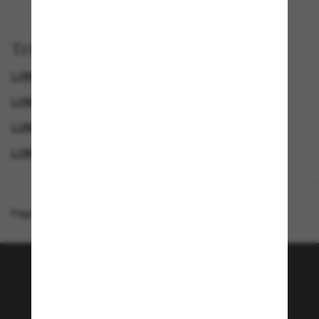
Trier par
LUNETTES DE SOLEIL DE LUXE
LUNETTES DE SOLEIL HOMME
LUNETTES DE SOLEIL DE CRÉATEURS
LUNETTES DE SOLEIL DIOR
Page d'accueil
/
DIOR
/
Diorfastm1I
Rejoignez la communauté
Sunglass Hut!