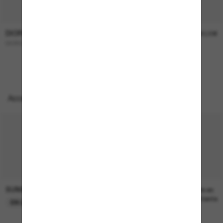
DIOR
DIOR
450,00€
390,00€
DIORCANNAGE B1U
PETIT Cd S1I
NOUVEAUTÉ
Accessoires parfaits
SUNGLASS HUT COLLECTION
SUNGLASS HUT COLLECTION
22,00€
Prix en
attente
EN LIGNE SEULEMENT