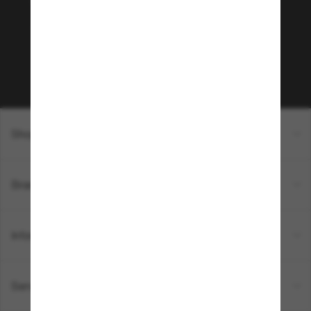
Envie de profiter d’événements VIP, de sélections
exclusives et d’offres comme 10 € de réduction*
sur votre prochain achat ? Abonnez-vous à notre
newsletter. *Les CGV s’appliquent.
Sabonner!
Shopping en ligne
Brands
Informations
Service Client