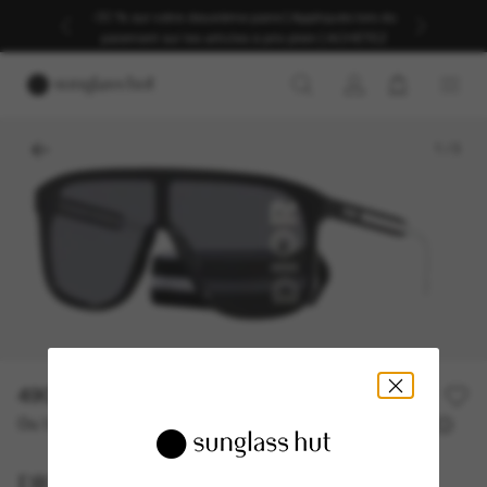
-30 % sur votre deuxième paire | Appliqués lors du
paiement sur les articles à prix plein | ACHETEZ
1
/
3
490,00€
Ou 3 versements à partir de
TAEG 0% avec
163,33 €
DIOR