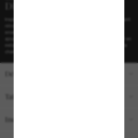
Inspirées des années 2000, ces montures associent un esprit
rétro à une attitude fraîche et moderne. Leur forme
enveloppante offre un look sportif, tandis que les détails
ajourés sur les branches créent un profil affirmé. Un logo D en
métal, marque d'authenticité, apporte la touche finale sur la
charnière gauche.
Détails du produit
Tailles et ajustements
Inclus avec votre commande