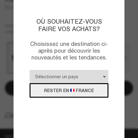
DL3004U
OÙ SOUHAITEZ-VOUS
Noir
MONTURE
FAIRE VOS ACHATS?
Noir
VERRES
Choisissez une destination ci-
après pour découvrir les
nouveautés et les tendances.
Ajouter au panier
RESTER EN
FRANCE
LIVRAISON À DOMICILE GRATUITE
NOUVEAUTÉ CHEZ SUNGLASS HUT