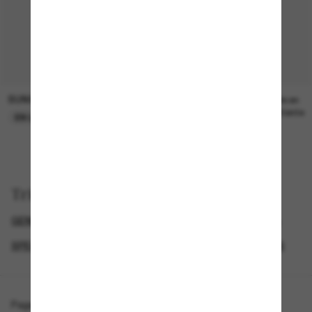
SUNGLASS HUT COLLECTION
SUNGLASS HUT COLLECTION
22,00€
Prix en
attente
EN LIGNE SEULEMENT
Trier par
GENDER
SEMAINE DU BLACK FRIDAY : JUSQU'À -50 %
SPECIALDEALS
LUNETTES DE SOLEIL DE CRÉATEURS
Page d'accueil
/
Diesel
/
DL3004U