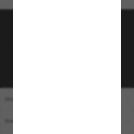
Rejoignez la communauté
Sunglass Hut!
Envie de profiter d’événements VIP, de sélections
exclusives et d’offres comme 10 € de réduction*
sur votre prochain achat ? Abonnez-vous à notre
newsletter. *Les CGV s’appliquent.
Sabonner!
Shopping en ligne
Brands