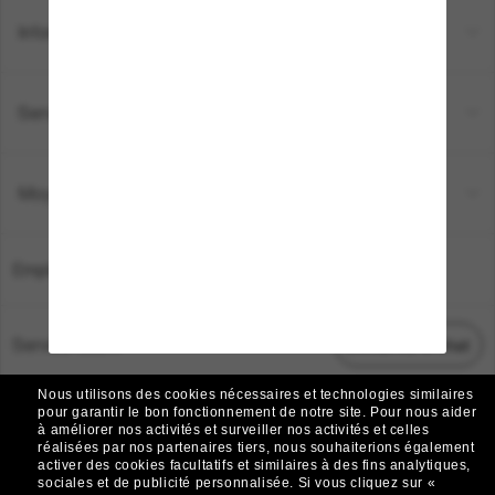
Informations
Service Client
Moyens de paiement
Emplacement:
France
Service Client
Démarrez le chat
Nous utilisons des cookies nécessaires et technologies similaires
TOUS DROITS RÉSERVÉS © 2026 SUNGLASS HUT.
pour garantir le bon fonctionnement de notre site.
Pour nous aider
à améliorer nos activités et surveiller nos activités et celles
Les photos et images sur le site sont publiées à des fins d`illustration.
réalisées par nos partenaires tiers, nous souhaiterions également
activer des cookies facultatifs et similaires à des fins analytiques,
|
|
Avis sur les cookies
Politique de confidentialité
sociales et de publicité personnalisée.
Si vous cliquez sur «