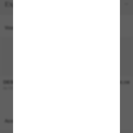
Expédition et retour gratuits
Vous pourriez aussi aimer
DIESEL
DIESEL
260,00€
225,00€
DL1004
DL1002
Accessoires parfaits