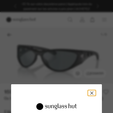
-30 % sur votre deuxième paire | Appliqués lors du
paiement sur les articles à prix plein | ACHETEZ
1
/
5
ESSAYER
150,00€
Ou 3 versements à partir de
TAEG 0% avec
50,00 €
Diesel