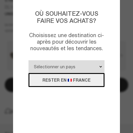
DL1018
OÙ SOUHAITEZ-VOUS
UNIQUEMENT EN LIGNE
NOUVEAUTÉ
FAIRE VOS ACHATS?
Argent
MONTURE
Gris
VERRES
Choisissez une destination ci-
après pour découvrir les
nouveautés et les tendances.
RESTER EN
FRANCE
Ajouter au panier
LIVRAISON À DOMICILE GRATUITE