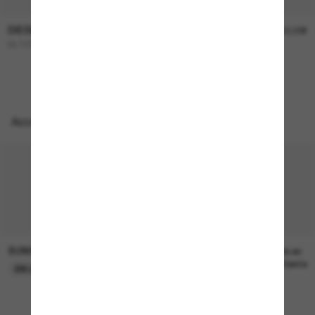
DIESEL
DIESEL
225,00€
150,00€
DL1002
DL3004U
Accessoires parfaits
SUNGLASS HUT COLLECTION
SUNGLASS HUT COLLECTION
22,00€
Prix en
attente
EN LIGNE SEULEMENT