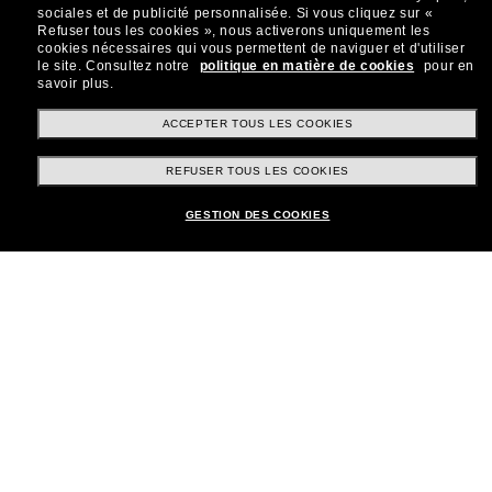
sociales et de publicité personnalisée.
Si vous cliquez sur «
Refuser tous les cookies », nous activerons uniquement les
cookies nécessaires qui vous permettent de naviguer et d'utiliser
le site.
Consultez notre
politique en matière de cookies
pour en
savoir plus.
Shopping en ligne
ACCEPTER TOUS LES COOKIES
REFUSER TOUS LES COOKIES
Brands
GESTION DES COOKIES
Informations
Service Client
Moyens de paiement