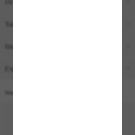
Détails du produit
Tailles et ajustements
Inclus avec votre commande
Expédition et retour gratuits
Vous pourriez aussi aimer