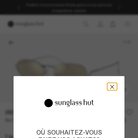
Profitez d’une livraison fluide grâce à nos services
d’expédition dédiés.
1
/
5
ESSAYER
260,00€
Ou 3 versements à partir de
TAEG 0% avec
86,67 €
OÙ SOUHAITEZ-VOUS
Diesel