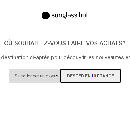
OÙ SOUHAITEZ-VOUS FAIRE VOS ACHATS?
destination ci-après pour découvrir les nouveautés e
RESTER EN
FRANCE