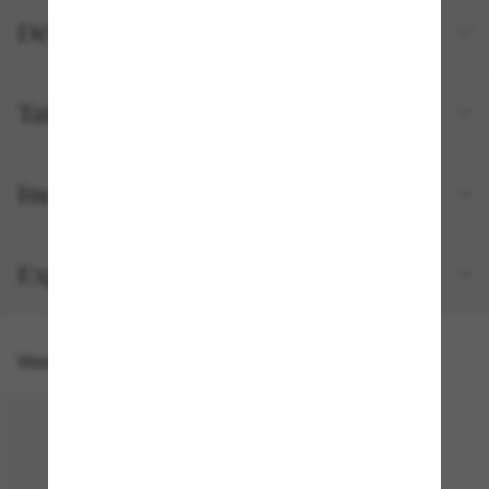
Détails du produit
Tailles et ajustements
Inclus avec votre commande
Expédition et retour gratuits
Vous pourriez aussi aimer