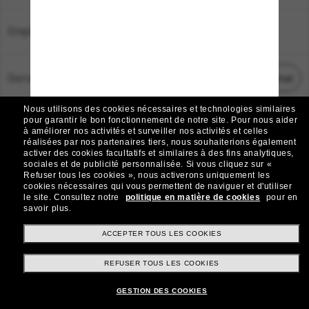
Emplacement:
France
Service Client
Démarrez le chat
Nous utilisons des cookies nécessaires et technologies similaires
TOUS DROITS RÉSERVÉS © 2026 SUNGLASS HUT.
pour garantir le bon fonctionnement de notre site.
Pour nous aider
à améliorer nos activités et surveiller nos activités et celles
Les photos et images sur le site sont publiées à des fins d`illustration.
réalisées par nos partenaires tiers, nous souhaiterions également
activer des cookies facultatifs et similaires à des fins analytiques,
|
|
Avis sur les cookies
Politique de confidentialité
sociales et de publicité personnalisée.
Si vous cliquez sur «
Refuser tous les cookies », nous activerons uniquement les
cookies nécessaires qui vous permettent de naviguer et d'utiliser
|
|
le site.
Consultez notre
politique en matière de cookies
pour en
Conditions Générales
AdChoices
savoir plus.
Do Not Sell My Personal Information
ACCEPTER TOUS LES COOKIES
REFUSER TOUS LES COOKIES
Autres sites du Groupe
GESTION DES COOKIES