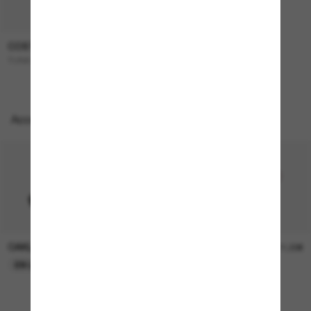
COSTA
262,00€
TUNA Alley
Accessoires parfaits
OAKLEY
OAKLEY
11,00€
11,00€
EN LIGNE SEULEMENT
EN LIGNE SEULEMENT