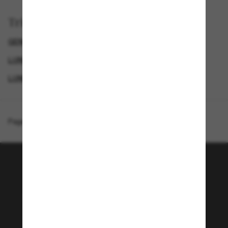
Trier par
GENDER
SPECIALDEALS
LUNETTES DE SOLEIL DE CRÉATEURS
LUNETTES DE SOLEIL POUR LE SPORT
Page d'accueil
/
Costa
/
Mainsail XL
Rejoignez la communauté
Sunglass Hut!
Envie de profiter d’événements VIP, de sélections
exclusives et d’offres comme 10 € de réduction*
sur votre prochain achat ? Abonnez-vous à notre
newsletter. *Les CGV s’appliquent.