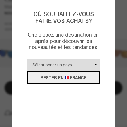
Mainsail XL
OÙ SOUHAITEZ-VOUS
NOUVEAUTÉ
FAIRE VOS ACHATS?
Écaille
MONTURE
Or
Polarisant
VERRES
Choisissez une destination ci-
après pour découvrir les
nouveautés et les tendances.
QUELQUES PIÈCES RESTANTES!
RESTER EN
FRANCE
Ajouter au panier
LIVRAISON À DOMICILE GRATUITE