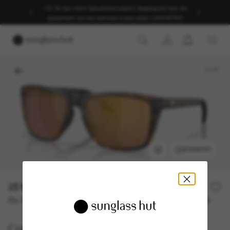
-30 % sur votre deuxième paire | Appliqués lors du
paiement sur les articles à prix plein | ACHETEZ
1
/
7
ESSAYER
251,00€
Ou 3 versements à partir de
TAEG 0% avec
83,67 €
Costa