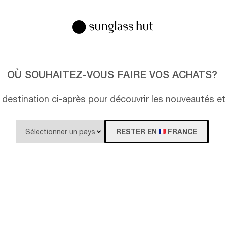
OÙ SOUHAITEZ-VOUS FAIRE VOS ACHATS?
destination ci-après pour découvrir les nouveautés e
RESTER EN
FRANCE