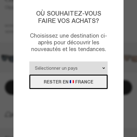
Clipperton
OÙ SOUHAITEZ-VOUS
FAIRE VOS ACHATS?
Écaille
MONTURE
Cuivre
Polarisant
VERRES
Choisissez une destination ci-
après pour découvrir les
nouveautés et les tendances.
RESTER EN
FRANCE
Ajouter au panier
LIVRAISON À DOMICILE GRATUITE