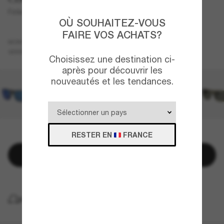
Finlet
OÙ SOUHAITEZ-VOUS
FAIRE VOS ACHATS?
Noir
MONTURE
Gris
Polarisant
VERRES
Choisissez une destination ci-
après pour découvrir les
nouveautés et les tendances.
RESTER EN
FRANCE
QUELQUES PIÈCES RESTANTES!
Ajouter au panier
LIVRAISON À DOMICILE GRATUITE