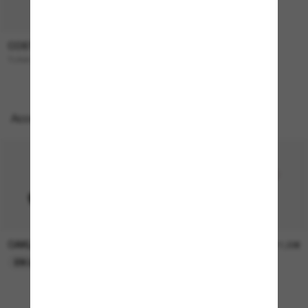
COSTA
262,00€
TUNA Alley
Accessoires parfaits
OAKLEY
OAKLEY
11,00€
11,00€
EN LIGNE SEULEMENT
EN LIGNE SEULEMENT