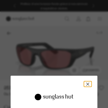
Profitez d’une livraison fluide grâce à nos services
d’expédition dédiés.
1
/
7
ESSAYER
253,00€
Ou 3 versements à partir de
TAEG 0% avec
84,33 €
Costa