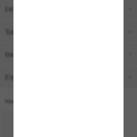
Détails du produit
Tailles et ajustements
Inclus avec votre commande
Expédition et retour gratuits
Vous pourriez aussi aimer