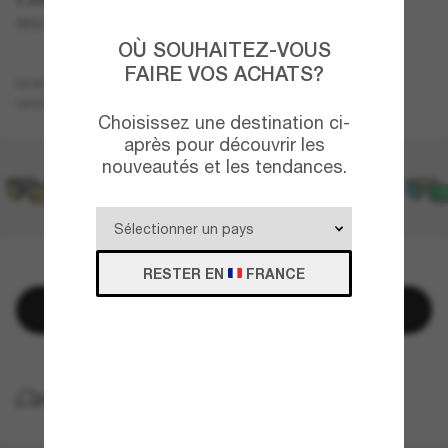
Whitetip PRO
OÙ SOUHAITEZ-VOUS
FAIRE VOS ACHATS?
Noir
MONTURE
Rose
Polarisant
VERRES
Choisissez une destination ci-
après pour découvrir les
nouveautés et les tendances.
QUELQUES PIÈCES RESTANTES!
RESTER EN
FRANCE
Ajouter au panier
LIVRAISON À DOMICILE GRATUITE