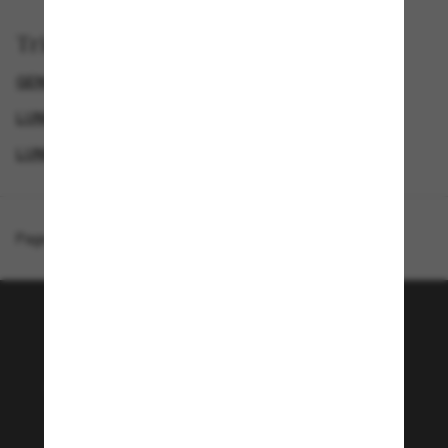
Trier par
GENDER
SPECIALDEALS
LUNETTES DE SOLEIL DE CRÉATEURS
LUNETTES DE SOLEIL POUR LE SPORT
Page d'accueil
/
Costa
/
Whitetip PRO
Rejoignez la communauté
Sunglass Hut!
Envie de profiter d’événements VIP, de sélections
exclusives et d’offres comme 10 € de réduction*
sur votre prochain achat ? Abonnez-vous à notre
newsletter. *Les CGV s’appliquent.