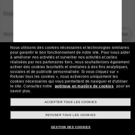
Emplacement:
France
Service Client
Démarrez le chat
Nous utilisons des cookies nécessaires et technologies similaires
TOUS DROITS RÉSERVÉS © 2026 SUNGLASS HUT.
pour garantir le bon fonctionnement de notre site.
Pour nous aider
à améliorer nos activités et surveiller nos activités et celles
Les photos et images sur le site sont publiées à des fins d`illustration.
réalisées par nos partenaires tiers, nous souhaiterions également
activer des cookies facultatifs et similaires à des fins analytiques,
|
|
Avis sur les cookies
Politique de confidentialité
sociales et de publicité personnalisée.
Si vous cliquez sur «
Refuser tous les cookies », nous activerons uniquement les
cookies nécessaires qui vous permettent de naviguer et d'utiliser
|
|
le site.
Consultez notre
politique en matière de cookies
pour en
Conditions Générales
AdChoices
savoir plus.
Do Not Sell My Personal Information
ACCEPTER TOUS LES COOKIES
REFUSER TOUS LES COOKIES
Autres sites du Groupe
GESTION DES COOKIES