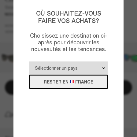
Seadrift
OÙ SOUHAITEZ-VOUS
NOUVEAUTÉ
FAIRE VOS ACHATS?
Beige
MONTURE
Cuivre
Polarisant
VERRES
Choisissez une destination ci-
après pour découvrir les
nouveautés et les tendances.
RESTER EN
FRANCE
Ajouter au panier
LIVRAISON À DOMICILE GRATUITE