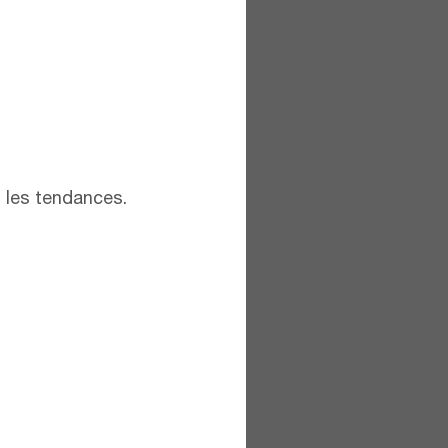
t les tendances.