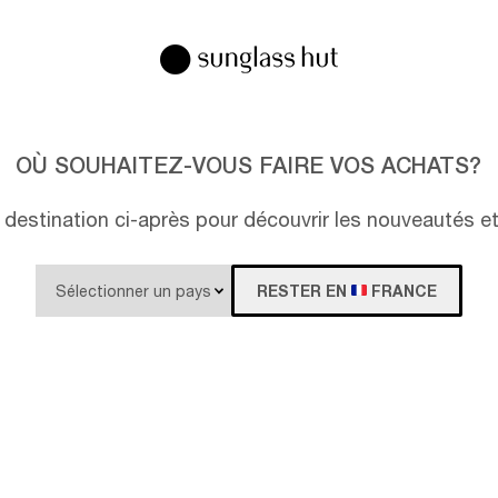
OÙ SOUHAITEZ-VOUS FAIRE VOS ACHATS?
destination ci-après pour découvrir les nouveautés e
RESTER EN
FRANCE