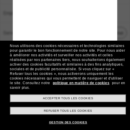
Emplacement:
France
Service Client
Démarrez le chat
Nous utilisons des cookies nécessaires et technologies similaires
TOUS DROITS RÉSERVÉS © 2026 SUNGLASS HUT.
pour garantir le bon fonctionnement de notre site.
Pour nous aider
à améliorer nos activités et surveiller nos activités et celles
Les photos et images sur le site sont publiées à des fins d`illustration.
réalisées par nos partenaires tiers, nous souhaiterions également
activer des cookies facultatifs et similaires à des fins analytiques,
|
|
Avis sur les cookies
Politique de confidentialité
sociales et de publicité personnalisée.
Si vous cliquez sur «
Refuser tous les cookies », nous activerons uniquement les
cookies nécessaires qui vous permettent de naviguer et d'utiliser
|
|
le site.
Consultez notre
politique en matière de cookies
pour en
Conditions Générales
AdChoices
savoir plus.
Do Not Sell My Personal Information
ACCEPTER TOUS LES COOKIES
REFUSER TOUS LES COOKIES
Autres sites du Groupe
GESTION DES COOKIES