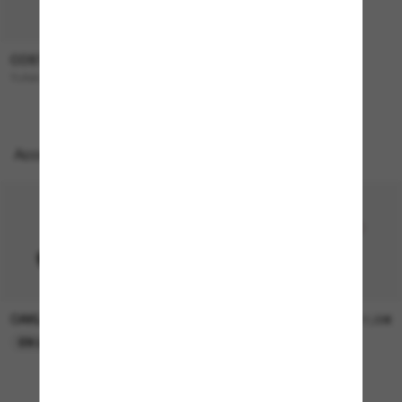
COSTA
262,00€
TUNA Alley
Accessoires parfaits
OAKLEY
OAKLEY
11,00€
11,00€
EN LIGNE SEULEMENT
EN LIGNE SEULEMENT