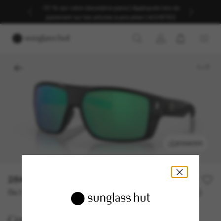
-30 % sur votre deuxième paire | Appliqués lors du
paiement sur les articles à prix plein | ACHETEZ
1
/
7
ESSAYER
284,00€
Ou 3 versements à partir de
TAEG 0% avec
94,67 €
Costa