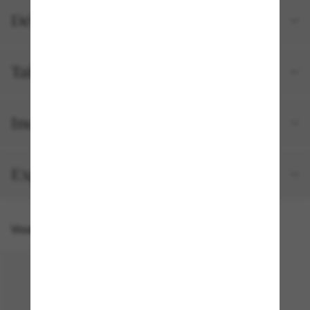
Détails du produit
Tailles et ajustements
Inclus avec votre commande
Expédition et retour gratuits
Vous pourriez aussi aimer