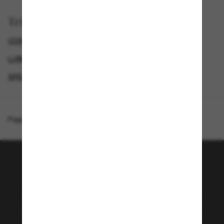
Trier par
COSTA DEL MAR LUNETTE
LUNETTES DE SOLEIL HOMME
GENDER
SPECIALDEALS
Page d'accueil
/
Costa
/
Diego
Rejoignez la communauté
Sunglass Hut!
Envie de profiter d’événements VIP, de sélections
exclusives et d’offres comme 10 € de réduction*
sur votre prochain achat ? Abonnez-vous à notre
newsletter. *Les CGV s’appliquent.