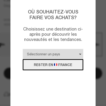
Diego
OÙ SOUHAITEZ-VOUS
FAIRE VOS ACHATS?
Noir
MONTURE
Vert
Polarisant
VERRES
Choisissez une destination ci-
après pour découvrir les
nouveautés et les tendances.
QUELQUES PIÈCES RESTANTES!
RESTER EN
FRANCE
Ajouter au panier
LIVRAISON À DOMICILE GRATUITE