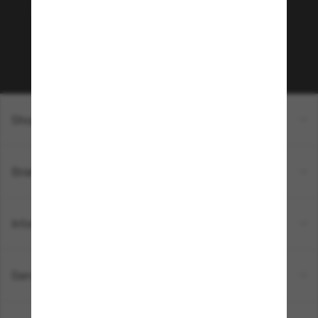
sur votre prochain achat ? Abonnez-vous à notre
newsletter. *Les CGV s’appliquent.
Sabonner!
Shopping en ligne
Brands
Informations
Service Client