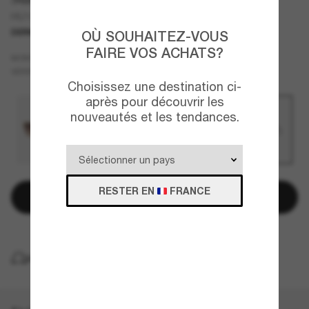
HU1007
DERNIÈRE CHANCE
UNIQUEMENT EN LIGNE
OÙ SOUHAITEZ-VOUS
FAIRE VOS ACHATS?
Noir
MONTURE
Gris
Polarisant
VERRES
Choisissez une destination ci-
après pour découvrir les
nouveautés et les tendances.
RESTER EN
FRANCE
Ajouter au panier
LIVRAISON À DOMICILE GRATUITE