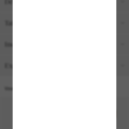
Détails du produit
Tailles et ajustements
Inclus avec votre commande
Expédition et retour gratuits
Vous pourriez aussi aimer
50% off