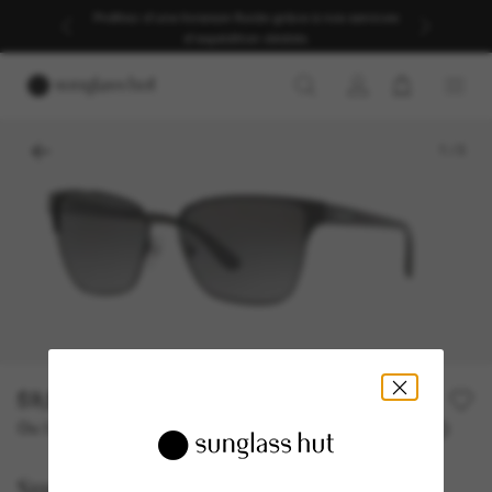
Profitez d’une livraison fluide grâce à nos services
d’expédition dédiés.
1
/
3
59,50€
119,00€
50% off
Ou 3 versements à partir de
TAEG 0% avec
19,83 €
Sunglass Hut Collection