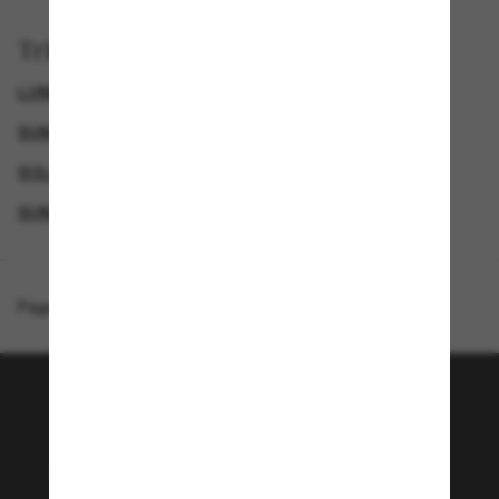
Trier par
LUNETTES DE SOLEIL DE CRÉATEURS
SUNGLASS HUT COLLECTION
SOLDES D'ÉTÉ - JUSQU'À -50 %*
SUNGLASSES BRANDS
Page d'accueil
/
Sunglass Hut Collection
/
HU1007
Rejoignez la communauté
Sunglass Hut!
Envie de profiter d’événements VIP, de sélections
exclusives et d’offres comme 10 € de réduction*