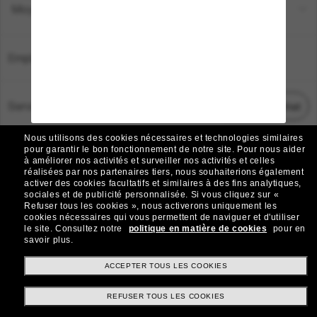
Moyens de paiement
Emplacement:
France
Service Client
Démarrez le chat
Nous utilisons des cookies nécessaires et technologies similaires
TOUS DROITS RÉSERVÉS © 2026 SUNGLASS HUT.
pour garantir le bon fonctionnement de notre site.
Pour nous aider
à améliorer nos activités et surveiller nos activités et celles
Les photos et images sur le site sont publiées à des fins d`illustration.
réalisées par nos partenaires tiers, nous souhaiterions également
activer des cookies facultatifs et similaires à des fins analytiques,
|
|
Avis sur les cookies
Politique de confidentialité
sociales et de publicité personnalisée.
Si vous cliquez sur «
Refuser tous les cookies », nous activerons uniquement les
cookies nécessaires qui vous permettent de naviguer et d'utiliser
|
|
le site.
Consultez notre
politique en matière de cookies
pour en
Conditions Générales
AdChoices
savoir plus.
Do Not Sell My Personal Information
ACCEPTER TOUS LES COOKIES
REFUSER TOUS LES COOKIES
Autres sites du Groupe