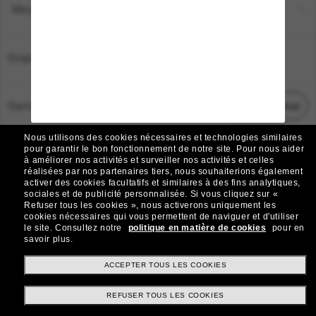
Moyens de paiement
Emplacement:
France
Service Client
Démarrez le chat
Nous utilisons des cookies nécessaires et technologies similaires
TOUS DROITS RÉSERVÉS © 2026 SUNGLASS HUT.
pour garantir le bon fonctionnement de notre site.
Pour nous aider
à améliorer nos activités et surveiller nos activités et celles
Les photos et images sur le site sont publiées à des fins d`illustration.
réalisées par nos partenaires tiers, nous souhaiterions également
activer des cookies facultatifs et similaires à des fins analytiques,
|
|
Avis sur les cookies
Politique de confidentialité
sociales et de publicité personnalisée.
Si vous cliquez sur «
Refuser tous les cookies », nous activerons uniquement les
cookies nécessaires qui vous permettent de naviguer et d'utiliser
|
|
le site.
Consultez notre
politique en matière de cookies
pour en
Conditions Générales
AdChoices
savoir plus.
Do Not Sell My Personal Information
ACCEPTER TOUS LES COOKIES
REFUSER TOUS LES COOKIES
Autres sites du Groupe