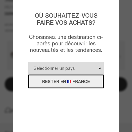
HU1001
DERNIÈRE CHANCE
UNIQUEMENT EN LIGNE
OÙ SOUHAITEZ-VOUS
FAIRE VOS ACHATS?
Cuivre
MONTURE
Brun
VERRES
Choisissez une destination ci-
après pour découvrir les
nouveautés et les tendances.
RESTER EN
FRANCE
Ajouter au panier
LIVRAISON À DOMICILE GRATUITE