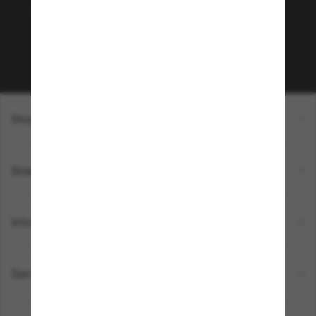
sur votre prochain achat ? Abonnez-vous à notre
newsletter. *Les CGV s’appliquent.
Sabonner!
Shopping en ligne
Brands
Informations
Service Client