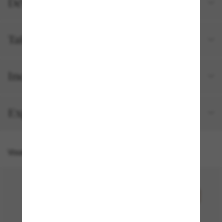
Détails du produit
Tailles et ajustements
Inclus avec votre commande
Expédition et retour gratuits
Vous pourriez aussi aimer
50% off