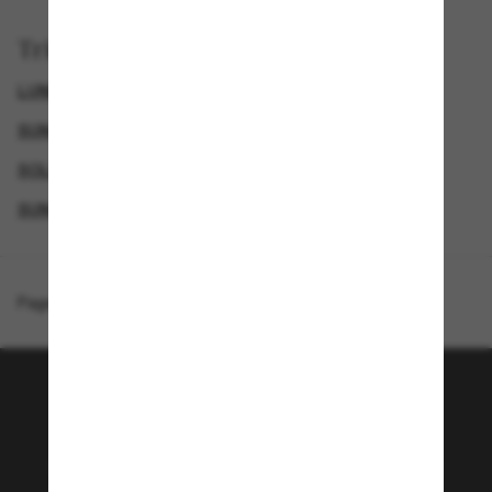
Trier par
LUNETTES DE SOLEIL DE CRÉATEURS
SUNGLASS HUT COLLECTION
SOLDES D'ÉTÉ - JUSQU'À -50 %*
SUNGLASSES BRANDS
Page d'accueil
/
Sunglass Hut Collection
/
HU1001
Rejoignez la communauté
Sunglass Hut!
Envie de profiter d’événements VIP, de sélections
exclusives et d’offres comme 10 € de réduction*