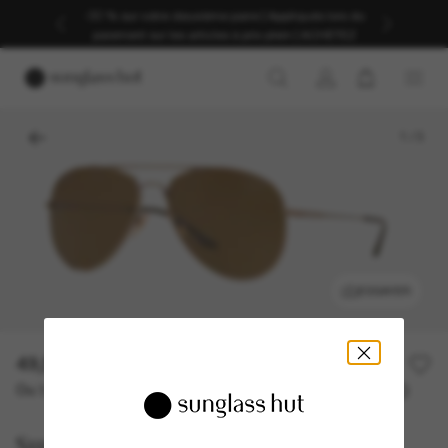
-30 % sur votre deuxième paire | Appliqués lors du
paiement sur les articles à prix plein | ACHETEZ
1
/
3
ESSAYER
49,50€
99,00€
50% off
Ou 3 versements à partir de
TAEG 0% avec
16,50 €
Sunglass Hut Collection