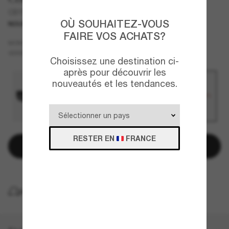
CBY86
OÙ SOUHAITEZ-VOUS
NOUVEAUTÉ
FAIRE VOS ACHATS?
Rose
MONTURE
Brun
VERRES
Choisissez une destination ci-
après pour découvrir les
nouveautés et les tendances.
RESTER EN
FRANCE
Ajouter au panier
LIVRAISON À DOMICILE GRATUITE