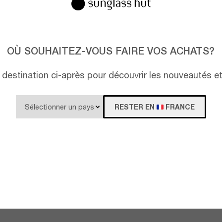
OÙ SOUHAITEZ-VOUS FAIRE VOS ACHATS?
destination ci-après pour découvrir les nouveautés e
RESTER EN
FRANCE
142,00€