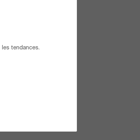
t les tendances.