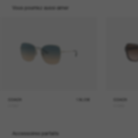
Vous pourriez aussi aimer
COACH
136,00€
COACH
C7997
C7989
Accessoires parfaits