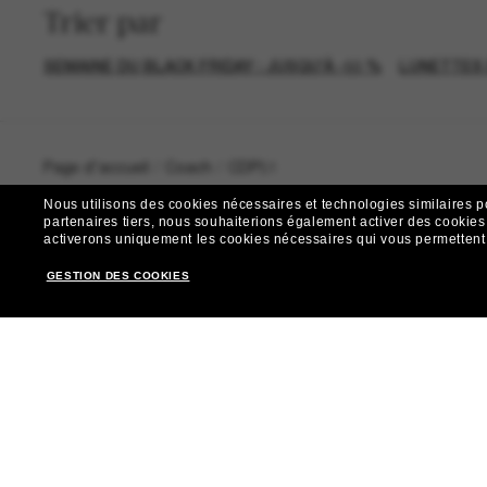
Trier par
SEMAINE DU BLACK FRIDAY : JUSQU'À -50 %
LUNETTES 
Page d'accueil
/
Coach
/
CDP51
Nous utilisons des cookies nécessaires et technologies similaires p
partenaires tiers, nous souhaiterions également activer des cookies f
activerons uniquement les cookies nécessaires qui vous permettent de
GESTION DES COOKIES
R
Envie de profiter d’événements VIP, de sélections exclus