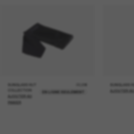
SUNGLASS HUT
22,00€
SUNGLASS H
COLLECTION
AJOUTER AU
EN LIGNE SEULEMENT
AJOUTER AU
PANIER