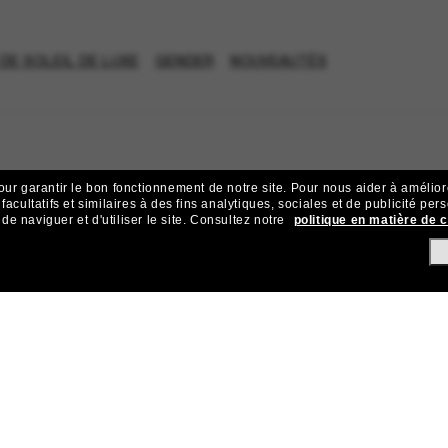
DE SOLEIL DE LUXE
GENDER
NOUVEAUTÉS
our garantir le bon fonctionnement de notre site.
Pour nous aider à améliorer
acultatifs et similaires à des fins analytiques, sociales et de publicité per
 naviguer et d'utiliser le site.
Consultez notre
politique en matière de 
ejoignez la communauté Sunglass Hu
ives et d’offres comme 10 € de réduction* sur votre prochain achat 
Sabonner!