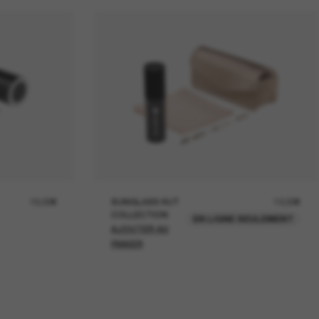
19,00€
SUNGLASS HUT
12,00€
COLLECTION
EN LIGNE SEULEMENT
AJOUTER AU
PANIER