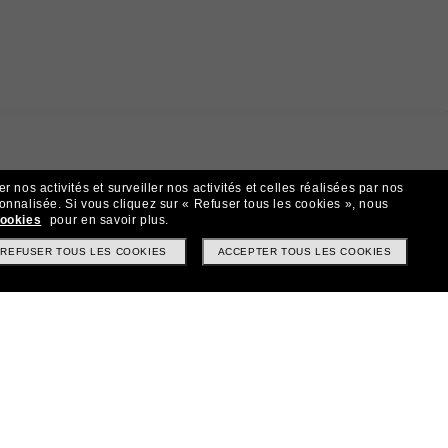
 nos activités et surveiller nos activités et celles réalisées par nos
sonnalisée.
Si vous cliquez sur « Refuser tous les cookies », nous
cookies
pour en savoir plus.
REFUSER TOUS LES COOKIES
ACCEPTER TOUS LES COOKIES
t!
? Abonnez-vous à notre newsletter. *Les CGV s’appliquent.