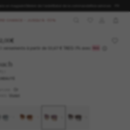
ans un magasin
Obtenir de l’aide
Statut de la commande
Nos services
FR
RE CHANCE – JUSQU'À -50%
2,00€
3 versements à partir de
TAEG 0% avec
50,67 €
oach
P51
UVEAUTÉ
Or
NTURE
Violet
RES