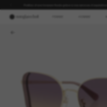
-30 % sur votre deuxième paire | Appliqués lors du paiement sur les a
FEMME
HOMME