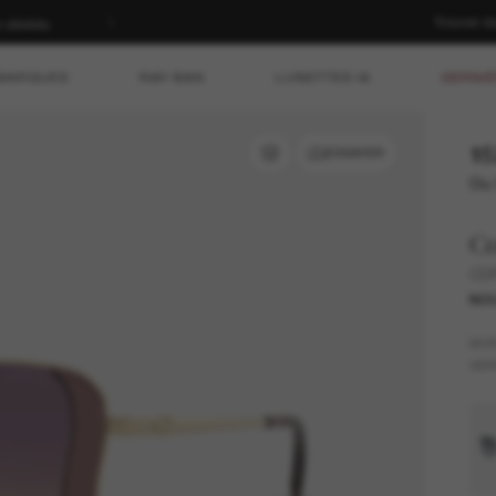
Trouver d
rticles à prix plein | ACHETEZ
MARQUES
RAY-BAN
LUNETTES IA
DERNIÈ
15
ESSAYER
Ou 
C
CD
NO
MO
VER