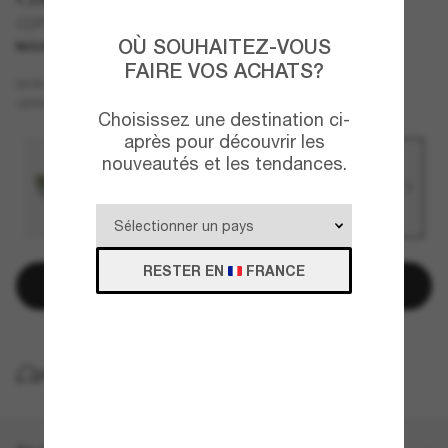
CDP56
OÙ SOUHAITEZ-VOUS
NOUVEAUTÉ
FAIRE VOS ACHATS?
Violet
MONTURE
Violet
VERRES
Choisissez une destination ci-
après pour découvrir les
nouveautés et les tendances.
RESTER EN
FRANCE
Ajouter au panier
LIVRAISON À DOMICILE GRATUITE