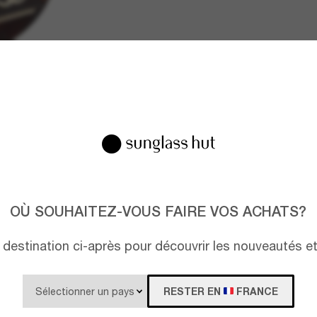
OÙ SOUHAITEZ-VOUS FAIRE VOS ACHATS?
destination ci-après pour découvrir les nouveautés e
RESTER EN
FRANCE