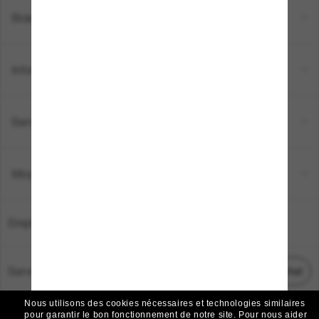
Brands
Informations
Service Client
Moyens de paiement
Emplacement:
France
Service Client
Démarrez le chat
Nous utilisons des cookies nécessaires et technologies similaires
TOUS DROITS RÉSERVÉS © 2026 SUNGLASS HUT.
pour garantir le bon fonctionnement de notre site.
Pour nous aider