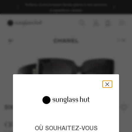
Profitez d’une livraison fluide grâce à nos services
d’expédition dédiés.
1
/
4
500,00€
CHANEL
OÙ SOUHAITEZ-VOUS