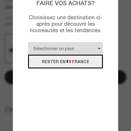
Lunettes rectangles CH5435
FAIRE VOS ACHATS?
UNIQUEMENT EN LIGNE
Choisissez une destination ci-
Noir
MONTURE
après pour découvrir les
Gris
VERRES
nouveautés et les tendances.
RESTER EN
FRANCE
Ajouter au panier
Payez plus tard avec
LIVRAISON À DOMICILE GRATUITE