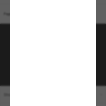
Page d'accueil
/
Chanel
/
Lunettes rectangles CH5435
Rejoignez la communauté
Sunglass Hut!
Envie de profiter d’événements VIP, de sélections
exclusives et d’offres comme 10 € de réduction*
sur votre prochain achat ? Abonnez-vous à notre
newsletter. *Les CGV s’appliquent.
Sabonner!
Shopping en ligne