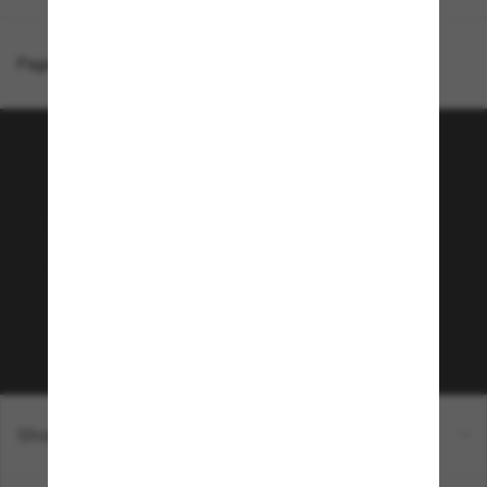
Page d'accueil
/
Chanel
/
Lunettes Masque CH4293
Rejoignez la communauté
Sunglass Hut!
Envie de profiter d’événements VIP, de sélections
exclusives et d’offres comme 10 € de réduction*
sur votre prochain achat ? Abonnez-vous à notre
newsletter. *Les CGV s’appliquent.
Sabonner!
Shopping en ligne