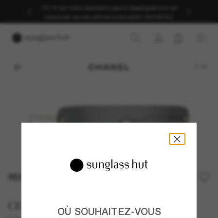
-30 % sur votre deuxième paire | Appliqués lors du
paiement sur les articles à prix plein | ACHETEZ
1
/
4
950,00€
CHANEL
OÙ SOUHAITEZ-VOUS