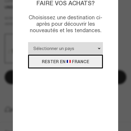
Lunettes Masque CH4293
FAIRE VOS ACHATS?
UNIQUEMENT EN LIGNE
NOUVEAUTÉ
Choisissez une destination ci-
Vert
MONTURE
après pour découvrir les
Vert
VERRES
nouveautés et les tendances.
RESTER EN
FRANCE
Ajouter au panier
Payez plus tard avec
LIVRAISON À DOMICILE GRATUITE