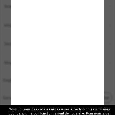
Brands
Informations
Service Client
Moyens de paiement
Emplacement:
France
Service Client
Démarrez le chat
Nous utilisons des cookies nécessaires et technologies similaires
TOUS DROITS RÉSERVÉS © 2026 SUNGLASS HUT.
pour garantir le bon fonctionnement de notre site.
Pour nous aider