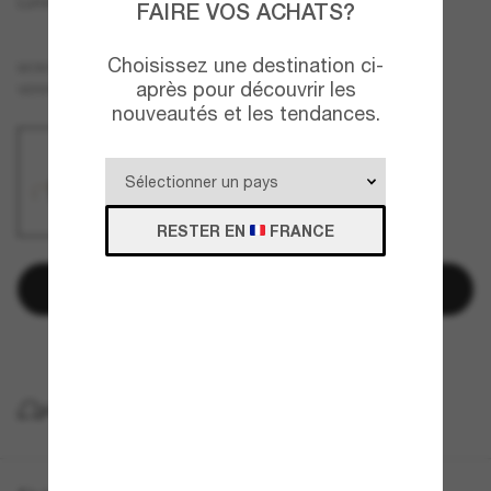
Lunettes carrées CH4287T
FAIRE VOS ACHATS?
Choisissez une destination ci-
Or
MONTURE
après pour découvrir les
Gris
VERRES
nouveautés et les tendances.
RESTER EN
FRANCE
Ajouter au panier
Payez plus tard avec
LIVRAISON À DOMICILE GRATUITE