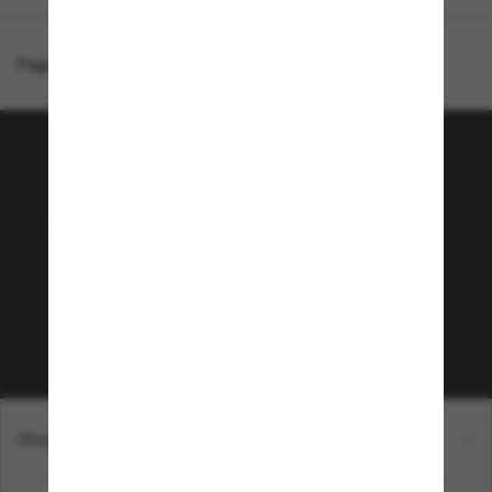
Page d'accueil
/
Chanel
/
Lunettes carrées CH4287T
Rejoignez la communauté
Sunglass Hut!
Envie de profiter d’événements VIP, de sélections
exclusives et d’offres comme 10 € de réduction*
sur votre prochain achat ? Abonnez-vous à notre
newsletter. *Les CGV s’appliquent.
Sabonner!
Shopping en ligne