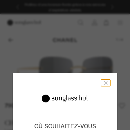
Profitez d’une livraison fluide grâce à nos services
d’expédition dédiés.
1
/
4
790,00€
CHANEL
OÙ SOUHAITEZ-VOUS