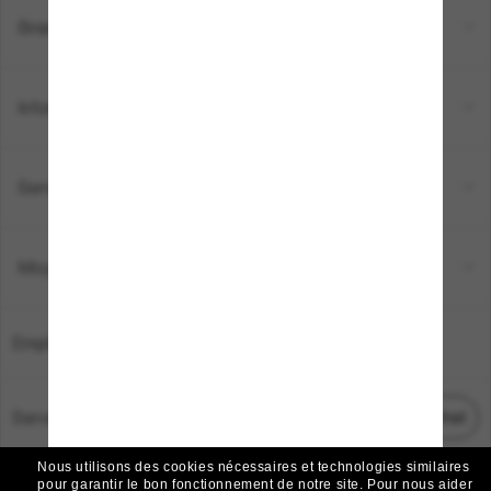
Brands
Informations
Service Client
Moyens de paiement
Emplacement:
France
Service Client
Démarrez le chat
Nous utilisons des cookies nécessaires et technologies similaires
TOUS DROITS RÉSERVÉS © 2026 SUNGLASS HUT.
pour garantir le bon fonctionnement de notre site.
Pour nous aider