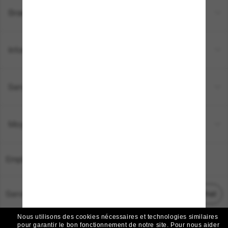
Brands
Informations
Service Client
Moyens de paiement
Emplacement:
France
Service Client
Démarrez le chat
Nous utilisons des cookies nécessaires et technologies similaires
TOUS DROITS RÉSERVÉS © 2026 SUNGLASS HUT.
pour garantir le bon fonctionnement de notre site.
Pour nous aider