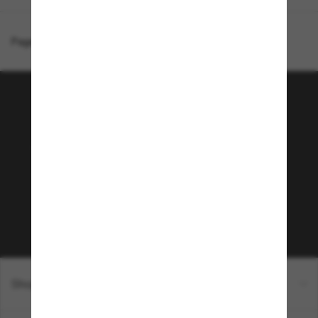
Page d'accueil
/
Chanel
/
Lunettes pilote CH4284B
Rejoignez la communauté
Sunglass Hut!
Envie de profiter d’événements VIP, de sélections
exclusives et d’offres comme 10 € de réduction*
sur votre prochain achat ? Abonnez-vous à notre
newsletter. *Les CGV s’appliquent.
Sabonner!
Shopping en ligne