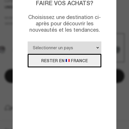
Lunettes pilote CH4284B
FAIRE VOS ACHATS?
UNIQUEMENT EN LIGNE
Choisissez une destination ci-
Or
MONTURE
après pour découvrir les
Gris
Polarisant
VERRES
nouveautés et les tendances.
RESTER EN
FRANCE
Ajouter au panier
Payez plus tard avec
LIVRAISON À DOMICILE GRATUITE