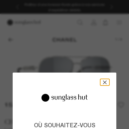
Profitez d’une livraison fluide grâce à nos services
d’expédition dédiés.
1
/
4
1 525,00€
CHANEL
OÙ SOUHAITEZ-VOUS