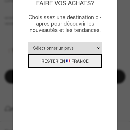
Lunettes pantos CH4282
FAIRE VOS ACHATS?
Choisissez une destination ci-
Or
MONTURE
après pour découvrir les
Brun
VERRES
nouveautés et les tendances.
RESTER EN
FRANCE
Ajouter au panier
Payez plus tard avec
LIVRAISON À DOMICILE GRATUITE