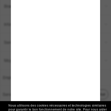
Brands
Informations
Service Client
Moyens de paiement
Emplacement:
France
Service Client
Démarrez le chat
Nous utilisons des cookies nécessaires et technologies similaires
TOUS DROITS RÉSERVÉS © 2026 SUNGLASS HUT.
pour garantir le bon fonctionnement de notre site.
Pour nous aider