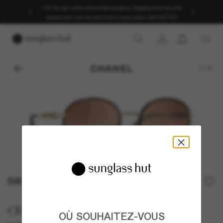
-30 % sur votre deuxième paire | Appliqués lors du
paiement sur les articles à prix plein | ACHETEZ
1
/
4
580,00€
CHANEL
OÙ SOUHAITEZ-VOUS