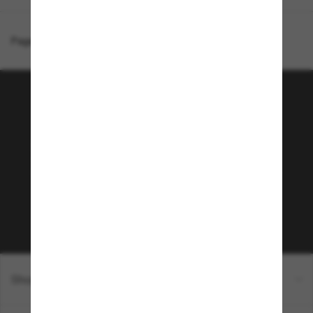
Page d'accueil
/
Chanel
/
Lunettes pantos CH4282
Rejoignez la communauté
Sunglass Hut!
Envie de profiter d’événements VIP, de sélections
exclusives et d’offres comme 10 € de réduction*
sur votre prochain achat ? Abonnez-vous à notre
newsletter. *Les CGV s’appliquent.
Sabonner!
Shopping en ligne