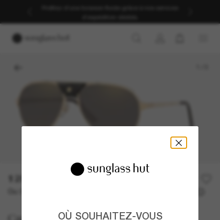
Profitez d’une livraison fluide grâce à nos services
d’expédition dédiés.
1
/
3
1 200,00€
Ou 3 versements à partir de
TAEG 0% avec
400,00 €
OÙ SOUHAITEZ-VOUS
Cartier