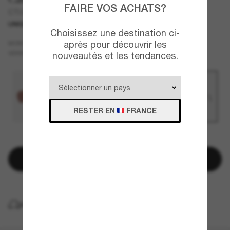
FAIRE VOS ACHATS?
CT0034S
UNIQUEMENT EN LIGNE
Choisissez une destination ci-
Or
après pour découvrir les
MONTURE
Gris
Polarisant
VERRES
nouveautés et les tendances.
RESTER EN
FRANCE
QUELQUES PIÈCES RESTANTES!
Ajouter au panier
LIVRAISON À DOMICILE GRATUITE