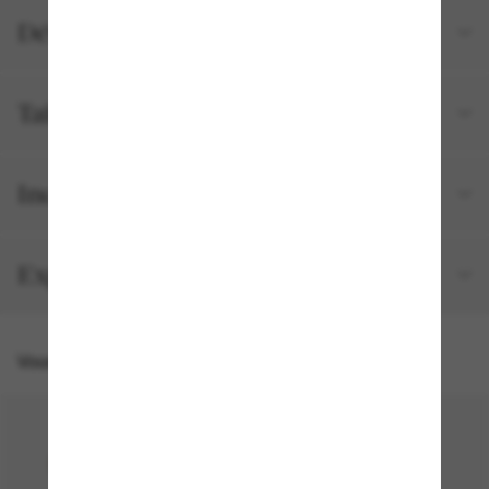
Détails du produit
Tailles et ajustements
Inclus avec votre commande
Expédition et retour gratuits
Vous pourriez aussi aimer