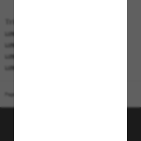
Trier par
LUNETTES DE SOLEIL CARTIER
LUNETTES DE SOLEIL POLARISANTES POUR HOMME
LUNETTES DE SOLEIL HOMME
LUNETTES DE SOLEIL POLARISANTES
Page d'accueil
/
Cartier
/
CT0034S
Rejoignez la communauté
Sunglass Hut!