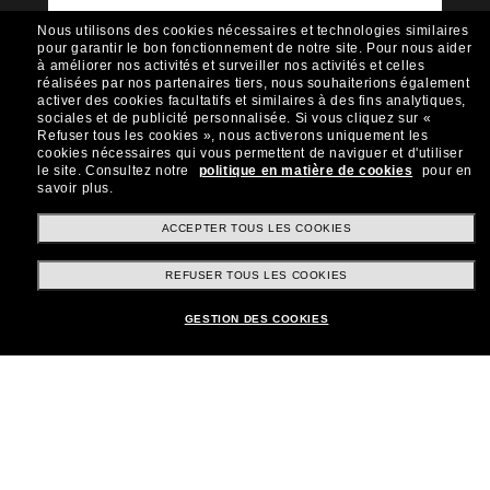
Envie de profiter d’événements VIP, de sélections
exclusives et d’offres comme 10 € de réduction*
Nous utilisons des cookies nécessaires et technologies similaires
sur votre prochain achat ? Abonnez-vous à notre
pour garantir le bon fonctionnement de notre site.
Pour nous aider
newsletter. *Les CGV s’appliquent.
à améliorer nos activités et surveiller nos activités et celles
réalisées par nos partenaires tiers, nous souhaiterions également
Sabonner!
activer des cookies facultatifs et similaires à des fins analytiques,
sociales et de publicité personnalisée.
Si vous cliquez sur «
Refuser tous les cookies », nous activerons uniquement les
cookies nécessaires qui vous permettent de naviguer et d'utiliser
le site.
Consultez notre
politique en matière de cookies
pour en
savoir plus.
Shopping en ligne
ACCEPTER TOUS LES COOKIES
REFUSER TOUS LES COOKIES
Brands
GESTION DES COOKIES
Informations
Service Client