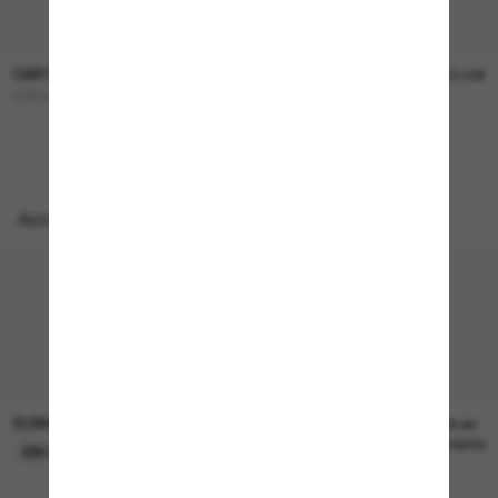
CARTIER
CARTIER
1 090,00€
1 700,00€
CT0330S
CT0604S
NOUVEAUTÉ
Accessoires parfaits
SUNGLASS HUT COLLECTION
SUNGLASS HUT COLLECTION
22,00€
Prix en
attente
EN LIGNE SEULEMENT