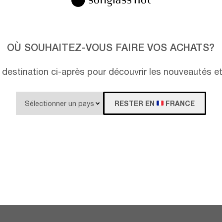
OÙ SOUHAITEZ-VOUS FAIRE VOS ACHATS?
destination ci-après pour découvrir les nouveautés e
RESTER EN
FRANCE
275,00€
BURBERRY
13
BE3159
NOUVEAUTÉ
DERNIÈ