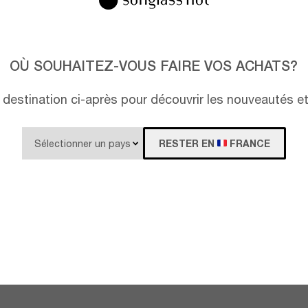
OÙ SOUHAITEZ-VOUS FAIRE VOS ACHATS?
destination ci-après pour découvrir les nouveautés e
RESTER EN
FRANCE
275,00€
BURBERRY
13
BE3159
NOUVEAUTÉ
DERNIÈ