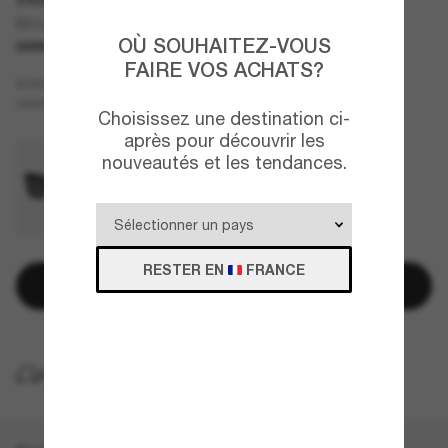
BE4419
OÙ SOUHAITEZ-VOUS
DERNIÈRE CHANCE
UNIQUEMENT EN LIGNE
FAIRE VOS ACHATS?
Beige
MONTURE
Brun
VERRES
Choisissez une destination ci-
après pour découvrir les
nouveautés et les tendances.
RESTER EN
FRANCE
Ajouter au panier
LIVRAISON À DOMICILE GRATUITE