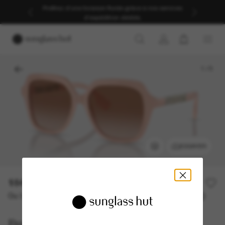
Profitez d’une livraison fluide grâce à nos services
d’expédition dédiés.
1
/
5
ESSAYER
184,10€
263,00€
30% off
Ou 3 versements à partir de
TAEG 0% avec
61,37 €
Burberry