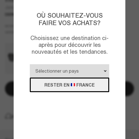
Joni
OÙ SOUHAITEZ-VOUS
DERNIÈRE CHANCE
UNIQUEMENT EN LIGNE
FAIRE VOS ACHATS?
Rose
MONTURE
Brun
VERRES
Choisissez une destination ci-
après pour découvrir les
nouveautés et les tendances.
RESTER EN
FRANCE
Ajouter au panier
LIVRAISON À DOMICILE GRATUITE