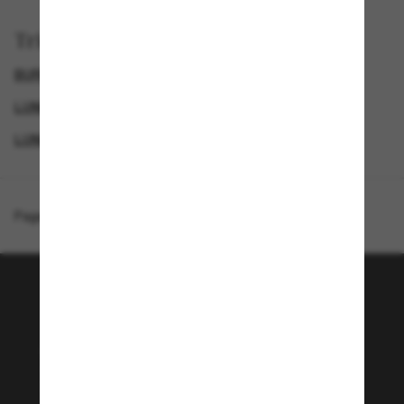
Trier par
BURBERRY LUNETTE
LUNETTES DE SOLEIL FEMME
LUNETTES DE SOLEIL DE LUXE
LUNETTES DE SOLEIL DE CRÉATEURS
Page d'accueil
/
Burberry
/
Joni
Rejoignez la communauté
Sunglass Hut!
Envie de profiter d’événements VIP, de sélections
exclusives et d’offres comme 10 € de réduction*
sur votre prochain achat ? Abonnez-vous à notre
newsletter. *Les CGV s’appliquent.