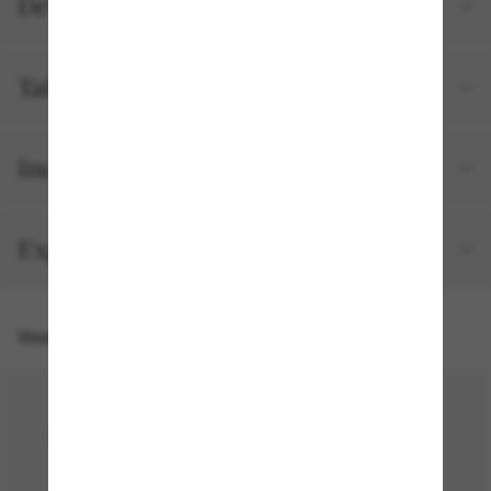
Détails du produit
Tailles et ajustements
Inclus avec votre commande
Expédition et retour gratuits
Vous pourriez aussi aimer
50% off