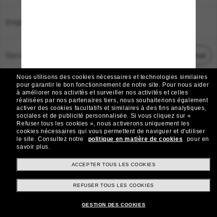
Emplacement:
France
Service Client
Démarrez le chat
Nous utilisons des cookies nécessaires et technologies similaires
TOUS DROITS RÉSERVÉS © 2026 SUNGLASS HUT.
pour garantir le bon fonctionnement de notre site.
Pour nous aider
à améliorer nos activités et surveiller nos activités et celles
Les photos et images sur le site sont publiées à des fins d`illustration.
réalisées par nos partenaires tiers, nous souhaiterions également
activer des cookies facultatifs et similaires à des fins analytiques,
|
|
Avis sur les cookies
Politique de confidentialité
sociales et de publicité personnalisée.
Si vous cliquez sur «
Refuser tous les cookies », nous activerons uniquement les
cookies nécessaires qui vous permettent de naviguer et d'utiliser
|
|
le site.
Consultez notre
politique en matière de cookies
pour en
Conditions Générales
AdChoices
savoir plus.
Do Not Sell My Personal Information
ACCEPTER TOUS LES COOKIES
REFUSER TOUS LES COOKIES
Autres sites du Groupe
GESTION DES COOKIES