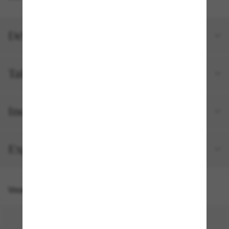
Détails du produit
Tailles et ajustements
Inclus avec votre commande
Expédition et retour gratuits
Vous pourriez aussi aimer
50% off