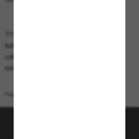
Trier par
BURBERRY LUNETTES DE SOLEIL FEMME
LUNETTES DE SOLEIL FEMME
BURBERRY LUNETTE
AJOUTEZ UNE PAIRE ET ÉCONOMISEZ
Page d'accueil
/
Burberry
/
Caroll
Rejoignez la communauté
Sunglass Hut!