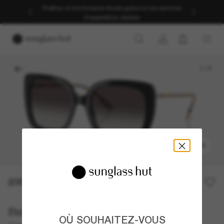
Profitez d’une livraison fluide grâce à nos services
d’expédition dédiés.
1
/
5
ESSAYER
200,00€
Burberry
OÙ SOUHAITEZ-VOUS