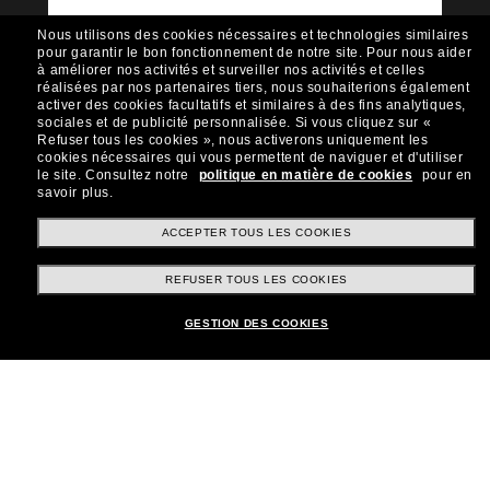
Envie de profiter d’événements VIP, de sélections
exclusives et d’offres comme 10 € de réduction*
Nous utilisons des cookies nécessaires et technologies similaires
sur votre prochain achat ? Abonnez-vous à notre
pour garantir le bon fonctionnement de notre site.
Pour nous aider
newsletter. *Les CGV s’appliquent.
à améliorer nos activités et surveiller nos activités et celles
réalisées par nos partenaires tiers, nous souhaiterions également
Sabonner!
activer des cookies facultatifs et similaires à des fins analytiques,
sociales et de publicité personnalisée.
Si vous cliquez sur «
Refuser tous les cookies », nous activerons uniquement les
cookies nécessaires qui vous permettent de naviguer et d'utiliser
le site.
Consultez notre
politique en matière de cookies
pour en
savoir plus.
Shopping en ligne
ACCEPTER TOUS LES COOKIES
REFUSER TOUS LES COOKIES
Brands
GESTION DES COOKIES
Informations
Service Client