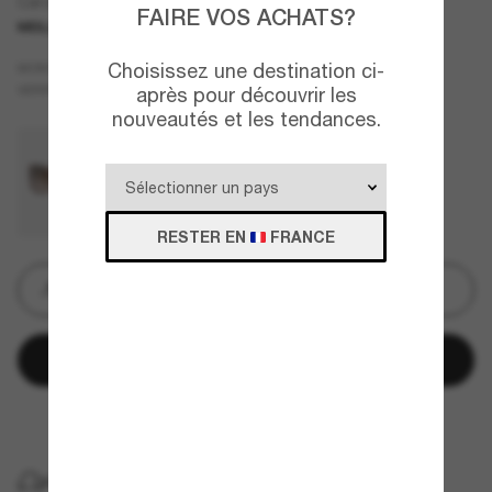
Caroll
FAIRE VOS ACHATS?
MEILLEURE VENTES
Noir
Choisissez une destination ci-
MONTURE
Gris
VERRES
après pour découvrir les
nouveautés et les tendances.
RESTER EN
FRANCE
Gravure
Ajouter au panier
Payez plus tard avec
LIVRAISON À DOMICILE GRATUITE