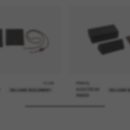
37,00€
PERSOL
U
AJOUTER AU
EN LIGNE SEULEMENT
EN LIGNE 
PANIER