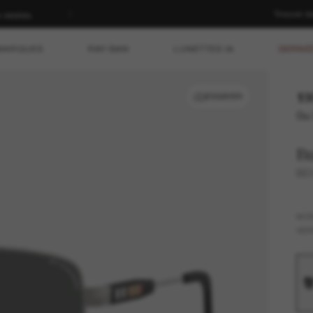
Trouver d
n dédiés.
MARQUES
RAY-BAN
LUNETTES IA
DERNIÈ
19
ESSAYER
Ou 
B
BE
MO
VER