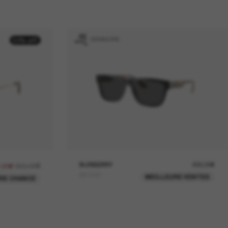
GRAVURE
50% off
263,00€
BURBERRY
200,00€
1,50€
BE4293
MEILLEURE VENTES
RE CHANCE