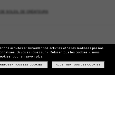
DE SOLEIL DE CRÉATEURS
 nos activités et surveiller nos activités et celles réalisées par nos
sonnalisée.
Si vous cliquez sur « Refuser tous les cookies », nous
cookies
pour en savoir plus.
t!
REFUSER TOUS LES COOKIES
ACCEPTER TOUS LES COOKIES
? Abonnez-vous à notre newsletter. *Les CGV s’appliquent.