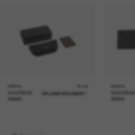
PERSOL
26,00€
PERSOL
AJOUTER AU
AJOUTER A
EN LIGNE SEULEMENT
PANIER
PANIER