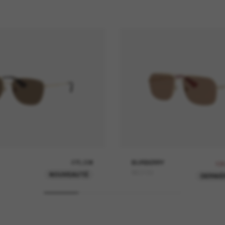
275,00€
BURBERRY
13
BE3159
NOUVEAUTÉ
DERNIÈ