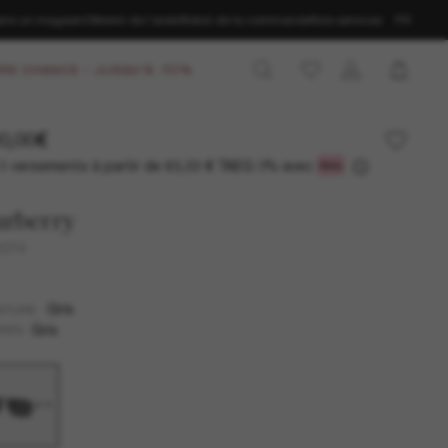
ans un magasin
Obtenir de l’aide
Statut de la commande
Nos services
FR
RE CHANCE – JUSQU'À -50%
0,00€
3 versements à partir de
TAEG 0% avec
63,33 €
urberry
3074
Gris
NTURE
Gris
RES