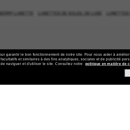
BERRY LUNETTE
LUNETTES DE SOLEIL DE LUXE
LUNETTES 
our garantir le bon fonctionnement de notre site.
Pour nous aider à améliorer
acultatifs et similaires à des fins analytiques, sociales et de publicité per
 naviguer et d'utiliser le site.
Consultez notre
politique en matière de 
ejoignez la communauté Sunglass Hu
ives et d’offres comme 10 € de réduction* sur votre prochain achat 
Sabonner!