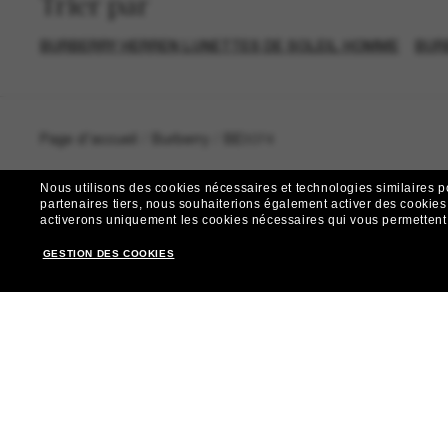
Trier par
BURBERRY HERREN LUNETTES DE SOLEIL HOMME
BUR
Page d'accueil
/
Burberry
/
BE3074
Nous utilisons des cookies nécessaires et technologies similaires p
partenaires tiers, nous souhaiterions également activer des cookies f
activerons uniquement les cookies nécessaires qui vous permettent de
R
GESTION DES COOKIES
Envie de profiter d’événements VIP, de sélections exclus