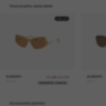
Vous pourriez aussi aimer
50% off
BURBERRY
242,00€
BURBERRY
121,00€
BE4408
BE3171
DERNIÈRE CHANCE
Accessoires parfaits