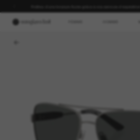
Profitez d’une livraison fluide grâce à nos services d’expéditio
FEMME
HOMME