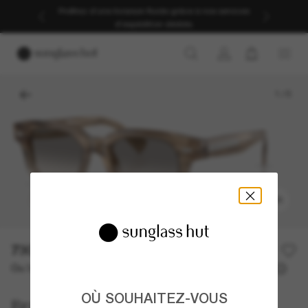
Profitez d’une livraison fluide grâce à nos services
d’expédition dédiés.
1
/
5
ESSAYER
730,00€
Ou 3 versements à partir de
TAEG 0% avec
243,33 €
OÙ SOUHAITEZ-VOUS
Brunello Cucinelli