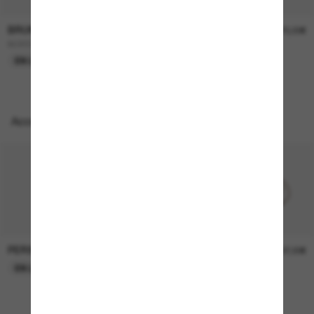
BRUNELLO CUCINELLI
BRUNELLO CUCINELLI
2 000,00€
670,00€
BC8503S
BC2006ST
EN LIGNE SEULEMENT
Accessoires parfaits
PERSOL
PERSOL
26,00€
37,00€
EN LIGNE SEULEMENT
EN LIGNE SEULEMENT