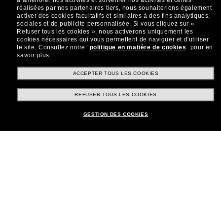
à améliorer nos activités et surveiller nos activités et celles
réalisées par nos partenaires tiers, nous souhaiterions également
Sabonner!
activer des cookies facultatifs et similaires à des fins analytiques,
sociales et de publicité personnalisée.
Si vous cliquez sur «
Refuser tous les cookies », nous activerons uniquement les
cookies nécessaires qui vous permettent de naviguer et d'utiliser
le site.
Consultez notre
politique en matière de cookies
pour en
savoir plus.
Shopping en ligne
ACCEPTER TOUS LES COOKIES
REFUSER TOUS LES COOKIES
Brands
GESTION DES COOKIES
Informations
Service Client
Moyens de paiement