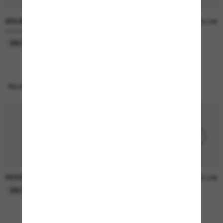
BRUNELLO CUCINELLI
BRUNELLO CUCINELLI
2 000,00€
670,00€
BC8503S
BC2006ST
EN LIGNE SEULEMENT
Accessoires parfaits
PERSOL
PERSOL
26,00€
37,00€
EN LIGNE SEULEMENT
EN LIGNE SEULEMENT