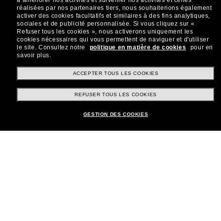
à améliorer nos activités et surveiller nos activités et celles
réalisées par nos partenaires tiers, nous souhaiterions également
Sabonner!
activer des cookies facultatifs et similaires à des fins analytiques,
sociales et de publicité personnalisée.
Si vous cliquez sur «
Refuser tous les cookies », nous activerons uniquement les
cookies nécessaires qui vous permettent de naviguer et d'utiliser
le site.
Consultez notre
politique en matière de cookies
pour en
savoir plus.
Shopping en ligne
ACCEPTER TOUS LES COOKIES
REFUSER TOUS LES COOKIES
Brands
GESTION DES COOKIES
Informations
Service Client
Moyens de paiement