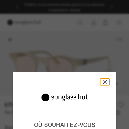
Profitez d’une livraison fluide grâce à nos services
d’expédition dédiés.
1
/
5
ESSAYER
670,00€
Ou 3 versements à partir de
TAEG 0% avec
223,33 €
OÙ SOUHAITEZ-VOUS
Brunello Cucinelli