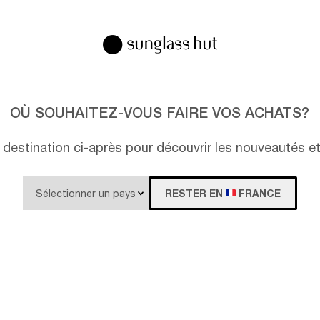
OÙ SOUHAITEZ-VOUS FAIRE VOS ACHATS?
destination ci-après pour découvrir les nouveautés e
RESTER EN
FRANCE
UCINELLI
670,00€
BRUNELLO CUCINELLI