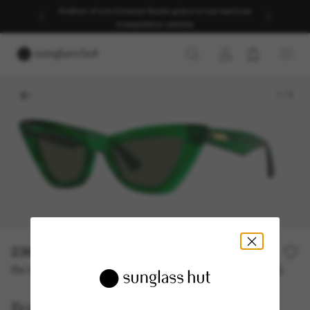
Profitez d’une livraison fluide grâce à nos services
d’expédition dédiés.
1
/
3
238,00€
340,00€
30% off
Ou 3 versements à partir de
TAEG 0% avec
79,33 €
Bottega Veneta