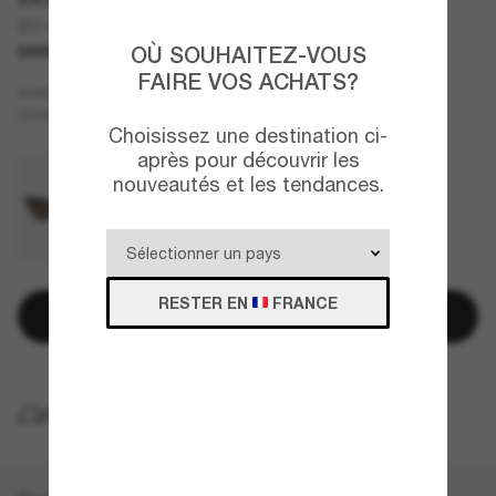
BV1101S
OÙ SOUHAITEZ-VOUS
DERNIÈRE CHANCE
UNIQUEMENT EN LIGNE
FAIRE VOS ACHATS?
Vert
MONTURE
Vert
VERRES
Choisissez une destination ci-
après pour découvrir les
nouveautés et les tendances.
RESTER EN
FRANCE
Ajouter au panier
LIVRAISON À DOMICILE GRATUITE