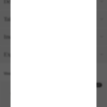
Détails du produit
Tailles et ajustements
Inclus avec votre commande
Expédition et retour gratuits
Vous pourriez aussi aimer
30% off
30% off