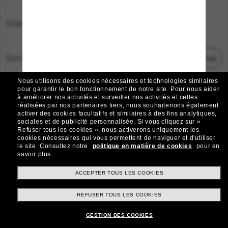
Emplacement:
France
Service Client
Démarrez le chat
Nous utilisons des cookies nécessaires et technologies similaires
TOUS DROITS RÉSERVÉS © 2026 SUNGLASS HUT.
pour garantir le bon fonctionnement de notre site.
Pour nous aider
à améliorer nos activités et surveiller nos activités et celles
Les photos et images sur le site sont publiées à des fins d`illustration.
réalisées par nos partenaires tiers, nous souhaiterions également
activer des cookies facultatifs et similaires à des fins analytiques,
|
|
Avis sur les cookies
Politique de confidentialité
sociales et de publicité personnalisée.
Si vous cliquez sur «
Refuser tous les cookies », nous activerons uniquement les
cookies nécessaires qui vous permettent de naviguer et d'utiliser
|
|
le site.
Consultez notre
politique en matière de cookies
pour en
Conditions Générales
AdChoices
savoir plus.
Do Not Sell My Personal Information
ACCEPTER TOUS LES COOKIES
REFUSER TOUS LES COOKIES
Autres sites du Groupe
GESTION DES COOKIES