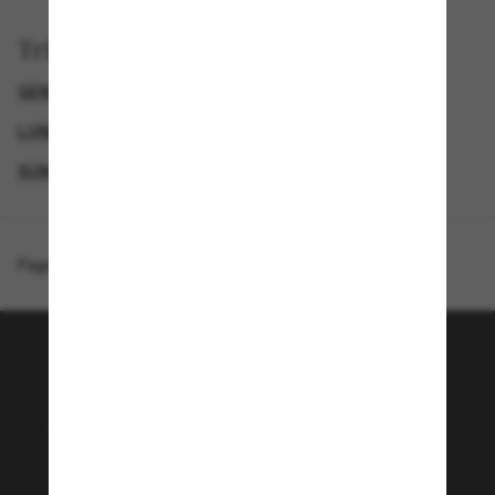
Trier par
GENDER
SOLDES D'ÉTÉ - JUSQU'À -50 %*
LUNETTES DE SOLEIL DE CRÉATEURS
SUNGLASSES BRANDS
Page d'accueil
/
Bottega Veneta
/
BV1101S
Rejoignez la communauté
Sunglass Hut!
Envie de profiter d’événements VIP, de sélections
exclusives et d’offres comme 10 € de réduction*
sur votre prochain achat ? Abonnez-vous à notre
newsletter. *Les CGV s’appliquent.