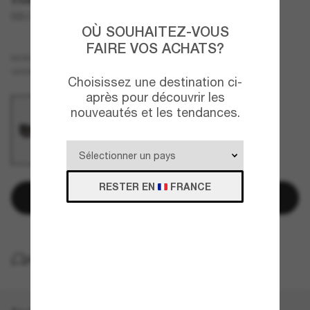
BB0157S
OÙ SOUHAITEZ-VOUS
FAIRE VOS ACHATS?
Noir
MONTURE
Gris
VERRES
Choisissez une destination ci-
après pour découvrir les
nouveautés et les tendances.
RESTER EN
FRANCE
Ajouter au panier
LIVRAISON À DOMICILE GRATUITE